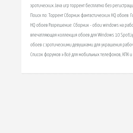
эротических Java игр торрент бесплатно без регистраци
Поиск по: Торрент Сборник фантастических HQ обоев. Г
HQ обоев Разрешение: Сборник - обои windows на рабо
впечатляющая коллекция обоев для Windows 10 SpotLi
обоев с эротическими девушками для украшения рабочег
Список форумов » Всё для мобильных телефонов, КПК и 