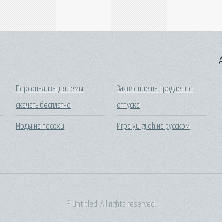
A
Персонализация темы
Заявление на продление
скачать бесплатно
отпуска
e
Моды на посохи
Игра yu gi oh на русском
© Untitled. All rights reserved.