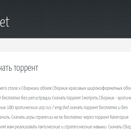
et
чать торрент
очего стола » Сборники обоев Сборник красивых широкоформатных обо
т бесплатно без регистрации Скачать торрент Смотреть Сборник - эроти
ник 180 эротических игр rus / eng dvd скачать торрент бесплатно и без
ючить. Скачать игры стратегии на пк бесплатно через торрент Категория
лят вам реализовать тактические и стратегические навыки. Скачать Сбор