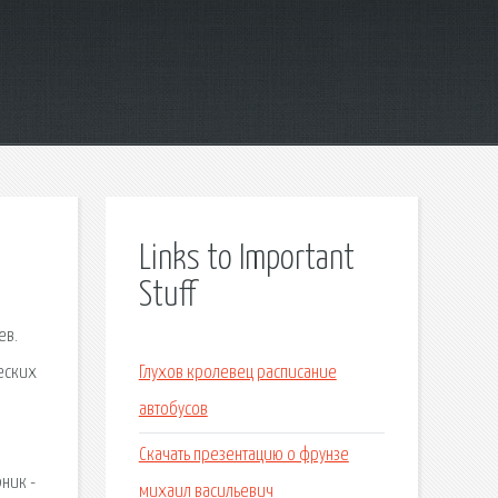
Links to Important
Stuff
ев.
ческих
Глухов кролевец расписание
автобусов
Скачать презентацию о фрунзе
ник -
михаил васильевич