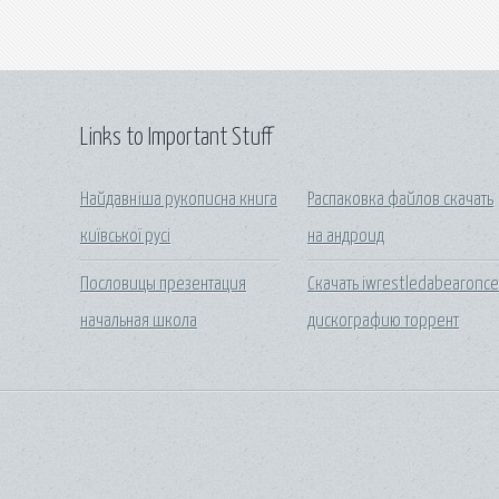
Links to Important Stuff
Найдавніша рукописна книга
Распаковка файлов скачать
київської русі
на андроид
Пословицы презентация
Скачать iwrestledabearonc
начальная школа
дискографию торрент