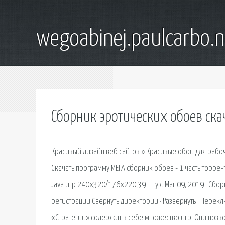
wegoabinej.paulcarbo.n
Сборник эротических обоев ска
Красивый дизайн веб сайтов » Красивые обои для раб
Скачать программу МЕГА сборник обоев - 1 часть торрен
Java игр 240х320/176x220 39 штук. Mar 09, 2019 · Сбор
регистрации Свернуть директории · Развернуть · Перекл
«Стратегии» содержит в себе множество игр. Они позво