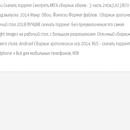
и Скачать торрент Смотреть МЕГА сборник обоев - 3 часть 240x320 3870 
од выпуска: 2014 Жанр: Обои, Фэнтези Формат файлов:. Сборник эротич
чий стол 2018 ЛУЧШИЕ скачать торрент. Без преувеличения это самая
ght Images на рабочий стол, с большим разрешением. Отличный сборни
о стола. Android Сборник эротических игр 2014, RUS - скачать торрент
Iphone » Всё для мобильных телефонов, КПК