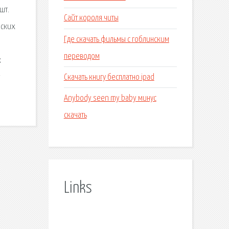
шт.
Сайт короля читы
еских
Где скачать фильмы с гоблинским
переводом
к
Скачать книгу бесплатно ipad
Anybody seen my baby минус
скачать
Links