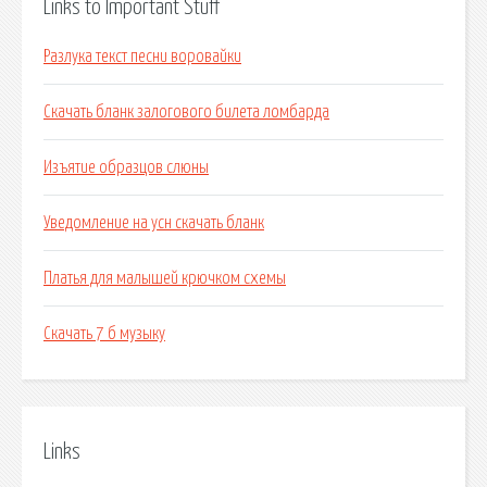
Links to Important Stuff
Разлука текст песни воровайки
Скачать бланк залогового билета ломбарда
Изъятие образцов слюны
Уведомление на усн скачать бланк
Платья для малышей крючком схемы
Скачать 7 б музыку
Links