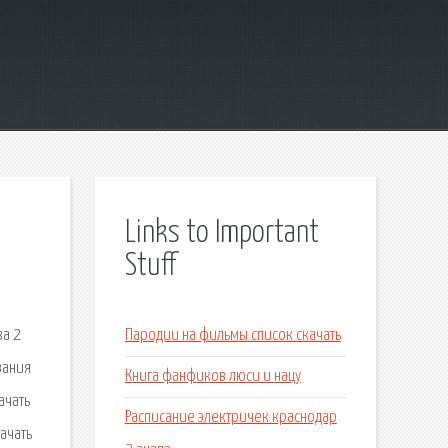
Links to Important
Stuff
за 2
Пародии на фильмы список скачать
вания
Книга фанфиков люси и нацу
ачать
Расписание электричек краснодар
ачать