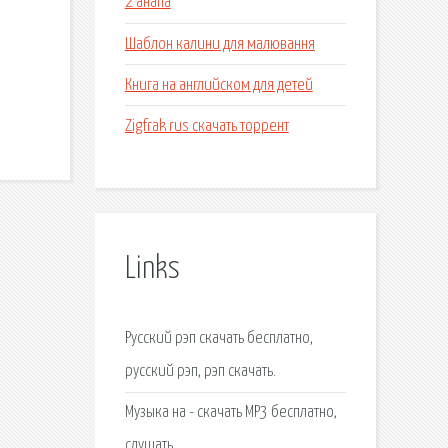
2 анапа
Шаблон калини для малювання
Книга на английском для детей
Zigfrak rus скачать торрент
Links
Русский рэп скачать бесплатно,
русский рэп, рэп скачать.
Музыка на - скачать MP3 бесплатно,
слушать.