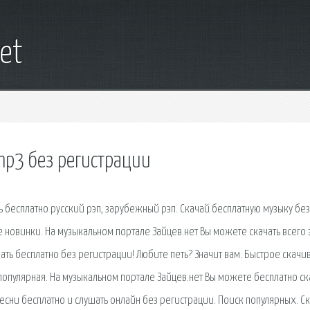
et
mp3 без регистрации
ть бесплатно русский рэп, зарубежный рэп. Скачай бесплатную музыку без
 новинки. На музыкальном портале Зайцев.нет Вы можете скачать всего 
чать бесплатно без регистрации! Любите петь? Значит вам. Быстрое скачи
 популярная. На музыкальном портале Зайцев.нет Вы можете бесплатно ск
есни бесплатно и слушать онлайн без регистрации. Поиск популярных. Ск