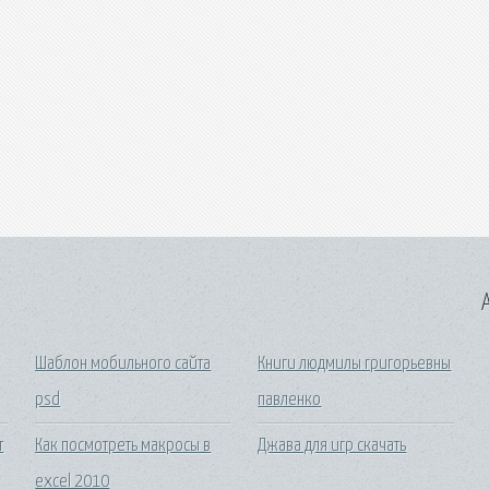
A
Шаблон мобильного сайта
Книги людмилы григорьевны
psd
павленко
т
Как посмотреть макросы в
Джава для игр скачать
excel 2010