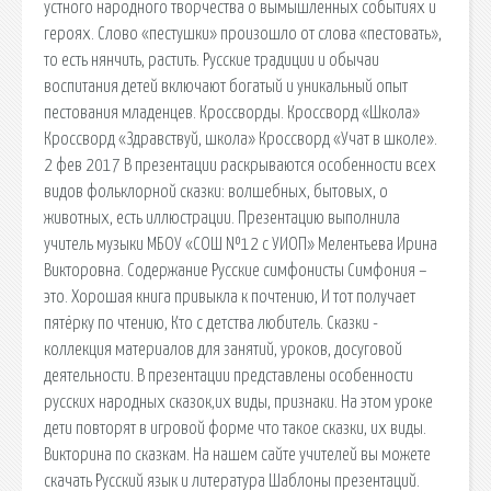
устного народного творчества о вымышленных событиях и
героях. Слово «пестушки» произошло от слова «пестовать»,
то есть нянчить, растить. Русские традиции и обычаи
воспитания детей включают богатый и уникальный опыт
пестования младенцев. Кроссворды. Кроссворд «Школа»
Кроссворд «Здравствуй, школа» Кроссворд «Учат в школе».
2 фев 2017 В презентации раскрываются особенности всех
видов фольклорной сказки: волшебных, бытовых, о
животных, есть иллюстрации. Презентацию выполнила
учитель музыки МБОУ «СОШ №12 с УИОП» Мелентьева Ирина
Викторовна. Содержание Русские симфонисты Симфония –
это. Хорошая книга привыкла к почтению, И тот получает
пятёрку по чтению, Кто с детства любитель. Сказки -
коллекция материалов для занятий, уроков, досуговой
деятельности. В презентации представлены особенности
русских народных сказок,их виды, признаки. На этом уроке
дети повторят в игровой форме что такое сказки, их виды.
Викторина по сказкам. На нашем сайте учителей вы можете
скачать Русский язык и литература Шаблоны презентаций.