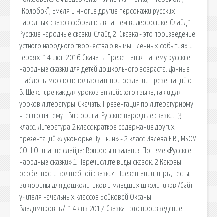
"Колобок", Емеля и многие другие персонажи русских
народных сказок собрались в нашем видеоролике. Слайд 1.
Русские народные сказки. Слайд 2. Сказка - это произведение
устного народного творчества о вымышленных событиях и
героях. 14 июн 2016 Cкачать: Презентация на тему русские
народные сказки для детей дошкольного возраста. Данные
шаблоны можно использовать при создании презентаций о
В. Шекспире как для уроков английского языка, так и для
уроков литературы. Скачать: Презентация по литературному
чтению на тему " Викторина. Русские народные сказки." 3
класс. Литература 2 класс краткое содержание других
презентаций «Лукоморье Пушкин» - 2 класс Ивлева Е.В., МБОУ
СОШ Описание слайда: Вопросы и задания По теме «Русские
народные сказки» 1 Перечислите виды сказок. 2.Каковы
особенности волшебной сказки?. Презентации, игры, тесты,
викторины для дошкольников и младших школьников /Сайт
учителя начальных классов Бойковой Оксаны
Владимировны/. 14 янв 2017 Сказка - это произведение