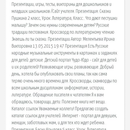
Презентации, игры, тесты, викторины для дошкольников и
младших школьников /Сайт учителя. Презентация: Сказки
Пушкина 2 класс, Урок: Литература, Класс:. Что дают пестушки
малышу? Зачем они нужны современным детям? Русские
традиции пестования. Кроссворд по литературному чтению
Знаешь ли ты сказки. Презентации Автор: Мелентьева Ирина
Викторовна 13.05.2015 19:47 Презентация Есть Русские
народные музыкальные инструменты в картинках и заданиях
для детей: детские. Детский портал Чудо-Юдо - сайт для детей
и их родителей! Развивающие игры, развивающие. Добрый
день, хотела бы опубликовать свои планы, так как сама
теряю очень много времени для. Кроссворды, сканворды по
всем школьным дисциплинам: информатике, истории,
литературе. Обращение писателя к читателям Я к вам
обращаюсь, товарищи, дети: Полезнее книги нет вещи.
Каталог ссылок Уважаемые коллеги! Предлагаю создать
каталаг ссылок для учителей. Интернет - портал для девушек,
женщин, заботливых мам, и для тех кто ждет ребенка.
Презентация: Басни Крылова 5 класс, Урок: Литература,