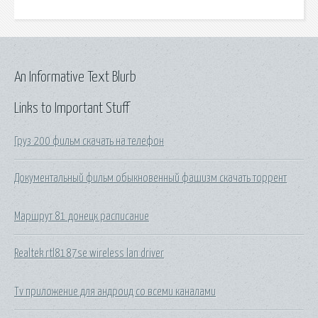
An Informative Text Blurb
Links to Important Stuff
Груз 200 фильм скачать на телефон
Документальный фильм обыкновенный фашизм скачать торрент
Маршрут 81 донецк расписание
Realtek rtl8187se wireless lan driver
Tv приложение для андроид со всеми каналами