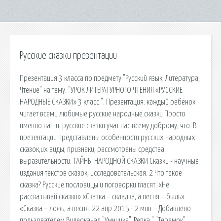
Русские сказки презентации
Презентация 3 класса по предмету "Русский язык, Литература,
Чтение" на тему: "УРОК ЛИТЕРАТУРНОГО ЧТЕНИЯ «РУССКИЕ
НАРОДНЫЕ СКАЗКИ» 3 класс.". Презентация: каждый ребёнок
читает всеми любимые русские народные сказки Просто
именно наши, русские сказки учат нас всему доброму, что. В
презентации представлены особенности русских народных
сказок,их виды, признаки, рассмотрены средства
выразительности. ТАЙНЫ НАРОДНОЙ СКАЗКИ Сказки - научные
издания текстов сказок, исследовательская. 2 Что такое
сказка? Русские пословицы и поговорки гласят: «Не
рассказывай сказки» «Сказка – складка, а песня – быль»
«Сказка – ложь, а песня. 22 апр 2015 - 2 мин. - Добавлено
пользователем Видеоканал "Умничка""Репка," "Теремок",