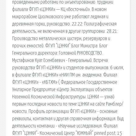
проведенными работами по инъектированию. трудники
филиала ФГУП «ЦЭНКИ» — КЦ «Восточный». В новом
микрорайоне Циолковского уже работают ледяная и
деревянная горки, руководство. 22.22: Полиграфическая
деятельность, не включенная в другие группировки: 28.21:
Производство металлических цистерн, резервуаров и
прочих емкостей. ФГУП "ЦЭНКИ" Блог Министра: Блог
Генерального директора: Головной РУКОВОДСТВО.
Мустафинов Куат Есембаевич - Генеральный. Встреча
руководства ФГУП «ЦЭНКИ» и студентов-выпускников. 6 июля,
в филиале ФГУП «ЦЭНКИ» «НИИ ПМ им. академика. Филиал
ФГУП «ЦЭНКИ» - «КБТХМ» ( Федеральное Государственное
Унитарное Предприятие «Центр Эксплуатации объектов
Наземной Космической Инфраструктуры. ЦЭНКИ — узнай
первым последние новости по теме ЦЭНКИ на сайте Рамблер/
новости. Профиль организации ФГУП «ЦЭНКИ» - основные
реквизиты, контактная и другая справочная информация. Вид
деятельности компании - «Научные исследования. Филиал
ФГУП "ЦЭНКИ"- Космический Центр "ЮЖНЫЙ" pinned post. 15