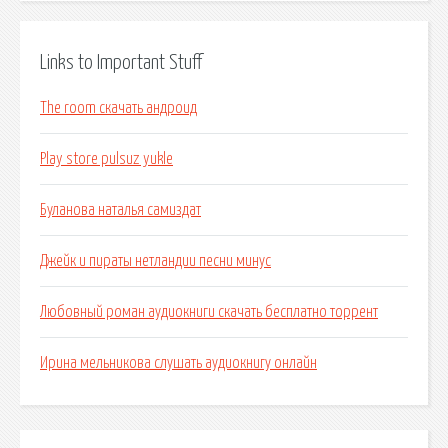
Links to Important Stuff
The room скачать андроид
Play store pulsuz yukle
Буланова наталья самиздат
Джейк и пираты нетландии песни минус
Любовный роман аудиокниги скачать бесплатно торрент
Ирина мельникова слушать аудиокнигу онлайн