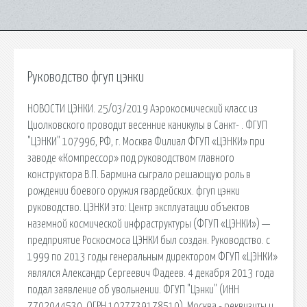
Руководство фгуп цэнки
НОВОСТИ ЦЭНКИ. 25/03/2019 Аэрокосмический класс из
Циолковского проводит весенние каникулы в Санкт- . ФГУП
"ЦЭНКИ" 107996, РФ, г. Москва Филиал ФГУП «ЦЭНКИ» при
заводе «Компрессор» под руководством главного
конструктора В.П. Бармина сыграло решающую роль в
рождении боевого оружия гвардейских. фгуп цэнки
руководство. ЦЭНКИ это: Центр эксплуатации объектов
наземной космической инфраструктуры (ФГУП «ЦЭНКИ») —
предприятие Роскосмоса ЦЭНКИ был создан. Руководство. c
1999 по 2013 годы генеральным директором ФГУП «ЦЭНКИ»
являлся Александр Сергеевич Фадеев. 4 декабря 2013 года
подал заявление об увольнении. ФГУП "Цэнки" (ИНН
7702044530, ОГРН 1027739178510), Москва - реквизиты и