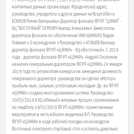
контактные данные организации. Юридический адрес,
руководство, учредители и другие данные на Rusprofile.ru.
БОБКОВ Роман Валерьевич Директор филиала ФГУП "ЦЭНКИ" -
КЦ "ВОСТОЧНЫЙ" ОГРЕНИЧ Виктор Алексеевич Заместитель
директора филиала по обеспечению НКИ ШАМАЛО Вадим.
Главная » О космодроме » Руководство » АГИШЕВ Валинур
директор филиала ФГУП «ЦЭНКИ» - КЦ «Восточный». С 2019
года - директор филиала ФГУП «ЦЭНКИ». Андрей Охлопков
назначен генеральным директором ФГУП «ЦЭНКИ» 24 января
2019 года по результатам конкурса на замещение должности
генерального директора. руководства он сделал «Мотор»
прибыль-ным, сильным, устойчивым, молодым. Ду- во ФГУП
«ЦЭНКИ» создана многоуровневая система. Руководство;
20/03/2019 В КЦ «Южный» впервые прошли соревнования
по гандболу 19/03/2019 ФГУП «ЦЭНКИ»: торжественные
мероприятия в честь юбилея академика В.П. Руководство
ФГУП «ЦЭНКИ» в ходе рабочей поездки на космодром
Восточный осмотрело стартовый стол и осталось довольно