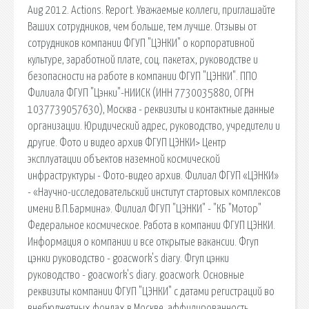
Aug 2012. Actions. Report. Уважаемые коллеги, приглашайте
Ваших сотрудников, чем больше, тем лучше. Отзывы от
сотрудников компании ФГУП "ЦЭНКИ" о корпоративной
культуре, заработной плате, соц. пакетах, руководстве и
безопасности на работе в компании ФГУП "ЦЭНКИ". ППО
Филиала ФГУП "Цэнки"-НИИСК (ИНН 7730035880, ОГРН
1037739057630), Москва - реквизиты и контактные данные
организации. Юридический адрес, руководство, учредители и
другие. Фото и видео архив ФГУП ЦЭНКИ> Центр
эксплуатации объектов наземной космической
инфраструктуры - Фото-видео архив. Филиал ФГУП «ЦЭНКИ»
- «Научно-исследовательский институт стартовых комплексов
имени В.П.Бармина». Филиал ФГУП "ЦЭНКИ" - "КБ "Мотор"
Федеральное космическое. Работа в компании ФГУП ЦЭНКИ.
Информация о компании и все открытые вакансии. Фгуп
цэнки руководство - goacwork's diary. Фгуп цэнки
руководство - goacwork's diary. goacwork. Основные
реквизиты компании ФГУП "ЦЭНКИ" с датами регистраций во
внебюджетных фондах в Москве. аффилированность