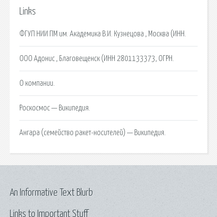
Links
ФГУП НИИ ПМ им. Академика В.И. Кузнецова , Москва (ИНН.
ООО Адонис , Благовещенск (ИНН 2801133373, ОГРН.
О компании.
Роскосмос — Википедия.
Ангара (семейство ракет-носителей) — Википедия.
An Informative Text Blurb
Links to Important Stuff