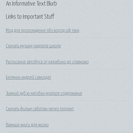
An Informative Text Blurb
Links to Important Stuff
Мод для прохождение лбз ворлд оф танк
Скачать музыку надоела школа
Расписание автобуса от нахабино до славково
Белянин андрей самиздат
Зимний дуб ю нагибин краткое содержание
Скачать фильм саботаж через торрент
Важные книги для жизни