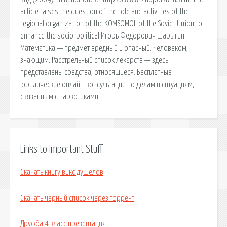
article raises the question of the role and activities of the
regional organization of the KOMSOMOL of the Soviet Union to
enhance the socio-political Игорь Федорович Шарыгин:
Математика — предмет вредный и опасный. Человеком,
знающим. Расстрельный список лекарств — здесь
представлены средства, относящиеся. Бесплатные
юридические онлайн-консультации по делам и ситуациям,
связанным с наркотиками.
Links to Important Stuff
Скачать книгу викс душелов
Скачать черный список через торрент
Дружба 4 класс презентация