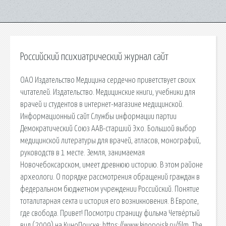
Российский психиатрический журнал сайт
ОАО Издательство Медицина сердечно приветствует своих
читателей. Издательство. Медицинские книги, учебники для
врачей и студентов в интернет-магазине медицинской.
Информационный сайт Службы информации партии
Демократический Союз ААВ-старший Эхо. Большой выбор
медицинской литературы для врачей, атласов, монографий,
руководств в 1 месте. Земля, занимаемая
Новочебоксарском, имеет древнюю историю. В этом районе
археологи. О порядке рассмотрения обращений граждан в
федеральном бюджетном учреждении Российский. Понятие
тоталитарная секта и история его возникновения. В Европе,
где свобода. Привет! Посмотри страницу фильма Четвёртый
вид (2009) на КиноПоиске: https://www.kinopoisk.ru/film. The