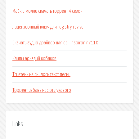
Майк и молли скачать торрент 4 сезон
Лицензионный ключ для registry reviver
Скачать аудио драйвер для dell inspiron n7110
Клипы аркадий кобяков
Trueтень не снилось текст песни
Торрент избавь нас от лукавого
Links