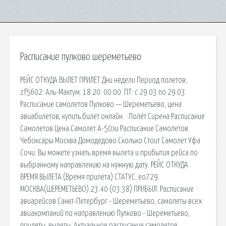
Расписание пулково шереметьево
РЕЙС ОТКУДА ВЫЛЕТ ПРИЛЁТ Дни недели Период полетов;
zf5602: Аль-Мактум: 18:20: 00:00: ПТ: с 29.03 по 29.03.
Расписание самолетов Пулково — Шереметьево, цена
авиабилетов, купить билет онлайн. · Полёт Сирена Расписание
Самолетов Цена Самолет А-50эи Расписание Самолетов
Чебоксары Москва Домодедово Сколько Стоит Самолет Уфа
Сочи. Вы можете узнать время вылета и прибытия рейса по
выбранному направлению на нужную дату. РЕЙС ОТКУДА
ВРЕМЯ ВЫЛЕТА (Время прилёта) СТАТУС; eo729:
МОСКВА(ШЕРЕМЕТЬЕВО) 23:40 (03:38) ПРИБЫЛ. Расписание
авиарейсов Санкт-Петербург - Шереметьево, самолеты всех
авиакомпаний по направлению Пулково - Шереметьево,
прилеты, вылеты. Актуальное расписание самолетов,