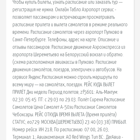
Чтобы купить билеты, узнать расписание или заказать тур —
регистрация не нужна. Онлайн Табло Аэропорт сервис -
позволяет пассажирам и встречающим просматривать
расписание прилета и вылета самолетов в режиме реального
времени. Расписание самолетов через аэропорт Пулково в
Санкт-Петербурге. Телефоны, адрес на карте. Описание и
отзывы пассажиров. Расписание движение Аэроэкспресса из
аэропорта Шереметьево на Белорусский вокзал и обратно.
(схема расположения авиакассы в Пулково. Расписание
движения самолётов, поездов, электричек и автобусов. На
сервисе Яндекс.Расписания можно строить маршруты по
всему миру — на самолётах, поездах. РЕЙС КУДА ВЫЛЕТ
ПРИЛЁТ Дни недели Период полетов; zf5601: Аль-Мактум:
02:30: 05:45: ПТ: с 29.03 по 29.03. Полёт Сирена Расписание
Самолетов Цена Самолет А-50эи Расписание Самолетов
Чебоксары. РЕЙС ОТКУДА ВРЕМЯ ВЫЛЕТА (Время прилёта)
СТАТУС; eo729: МОСКВА(ШЕРЕМЕТЬЕВО) 23:40 (03:38) ПРИБЫЛ.
Номер рейса: ИН 218; По расписанию: 07:00, 26.03;
Терминал: 1; Авиакомпания: АО Red Wings Тип ВС:. ДагАвиа -