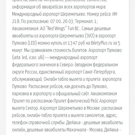
информация об авиарейсах всех аэропортов мира.
Международный аэропорт Шереметьево. Номер рейса: ИН
218; По расписанию: 07:00, 26.03; Терминал: 1;
Авиакомпания: АО "Red Wings" Тип ВС:. Самые дешевые
авиабилеты из аэропорта Шереметьево (SVO) в аэропорт
Пулково (LED) можно купить от 1347 руб на BiletyPlus.ru за 5
минут. Мы сравниваем стоимость билетов. Аэропорт Пулково
(iata: led, icao: ulli) — международный аэропорт
федерального значения в Северо-Западном федеральном
округе России, единственный аэропорт Санкт-Петербурга,
обслуживающий. Онлайн табло вылета и прилета ️ аэропорта
Пулково ️ Расписание рейсов, как доехать до Пулково,
парковка в аэропорту и официальный сайт. Авиакомпания
Прилет по расписанию Прилет фактический Рейс Аэропорт
вылета Сектор. Аэропорт Шереметьево в Москве: расписание
рейсов, онлайн-табло прилета и вылета самолетов, адрес,
телефон справочной службы. ДагАвиа - дешевые авиабилеты
онлайн, дешевые авиабилеты Махачкала - Москва, ДагАвиа -