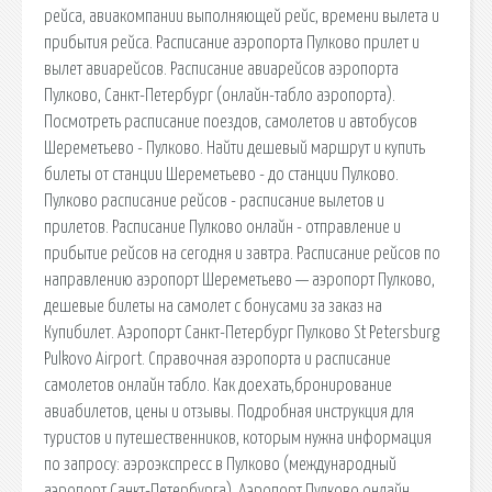
рейса, авиакомпании выполняющей рейс, времени вылета и
прибытия рейса. Расписание аэропорта Пулково прилет и
вылет авиарейсов. Расписание авиарейсов аэропорта
Пулково, Санкт-Петербург (онлайн-табло аэропорта).
Посмотреть расписание поездов, самолетов и автобусов
Шереметьево - Пулково. Найти дешевый маршрут и купить
билеты от станции Шереметьево - до станции Пулково.
Пулково расписание рейсов - расписание вылетов и
прилетов. Расписание Пулково онлайн - отправление и
прибытие рейсов на сегодня и завтра. Расписание рейсов по
направлению аэропорт Шереметьево — аэропорт Пулково,
дешевые билеты на самолет с бонусами за заказ на
Купибилет. Аэропорт Санкт-Петербург Пулково St Petersburg
Pulkovo Airport. Справочная аэропорта и расписание
самолетов онлайн табло. Как доехать,бронирование
авиабилетов, цены и отзывы. Подробная инструкция для
туристов и путешественников, которым нужна информация
по запросу: аэроэкспресс в Пулково (международный
аэропорт Санкт-Петербурга). Аэропорт Пулково онлайн