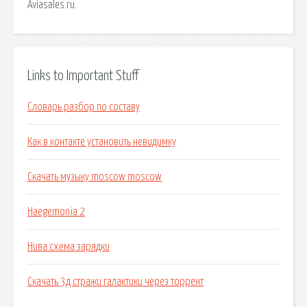
Aviasales.ru.
Links to Important Stuff
Словарь разбор по составу
Как в контакте установить невидимку
Скачать музыку moscow moscow
Haegemonia 2
Нива схема зарядки
Скачать 3д стражи галактики через торрент