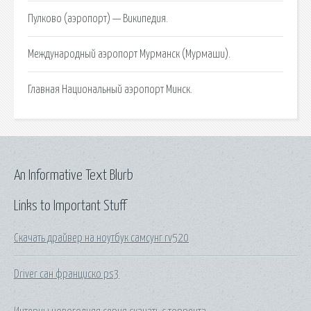
Пулково (аэропорт) — Википедия.
Международный аэропорт Мурманск (Мурмаши).
Главная Национальный аэропорт Минск.
An Informative Text Blurb
Links to Important Stuff
Скачать драйвер на ноутбук самсунг rv520
Driver сан франциско ps3