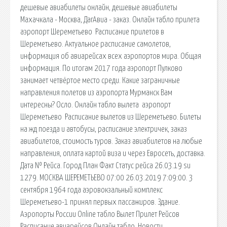
дешевые авиабилеты онлайн, дешевые авиабилеты
Махачкала - Москва, ДагАвиа - заказ. Онлайн табло прилета ️
аэропорт Шереметьево ️ Расписание прилетов в
Шереметьево. Актуальное расписание самолетов,
информация об авиарейсах всех аэропортов мира. Общая
информация. По итогам 2017 года аэропорт Пулково
занимает четвёртое место среди. Какие заграничные
направления полетов из аэропорта Мурманск Вам
интересны? Осло. Онлайн табло вылета ️ аэропорт
Шереметьево ️ Расписание вылетов из Шереметьево. Билеты
на жд поезда и автобусы, расписание электричек, заказ
авиабилетов, стоимость туров. Заказ авиабилетов на любые
направления, оплата картой виза и через Евросеть, доставка.
Дата № Рейса. Город План Факт Статус рейса 26.03.19 su
1279. МОСКВА ШЕРЕМЕТЬЕВО 07:00 26.03.2019 7:09:00. 3
сентября 1964 года аэровокзальный комплекс
Шереметьево-1 принял первых пассажиров. Здание.
Аэропорты России Online табло Вылет Прилет Рейсов
Расписание авиарейсов Онлайн табло. Новости