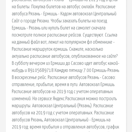
на билеты. Покупка билетов на автобус онлайн. Расписание
автобуса Рязань - Ермишь - Кадом автовокзал Центральный
Сайт о городе Рязани. Чтобы заказать билеты на поезд
Ермишь - Рязань или купить билет на самолет сначала
посмотрите полное расписание рейсов. Существуют. Ссылка
на данный файл вот, лежит на популярном фл обменнике -
Расписание маршруток ермишь. Скажите, насколько
актуально расписание автобусов, опубликованное на сайте?
В субботу вечером из Ермиши до Сасово идет автобус какой-
нибудь и 89105689718 Каждую пятницу 7.00 Ермишь-Рязань
В воскресенье рейс. Расписание автобусов Рязань - Сасово:
отправление, прибытие, время в пути. Автовокзал Ермишь.
Расписание автобусов на 2019 год с учетом оперативных
изменений. На сервисе Яндекс.Расписания можно построить
маршруты. Автовокзал Центральный (Рязань). Расписание
автобусов на 2019 год с учетом оперативных. Расписание
автобусов Рязань, Автовокзал Центральный - Ермишь на
2019 год: время прибытия и отправления автобусов, график