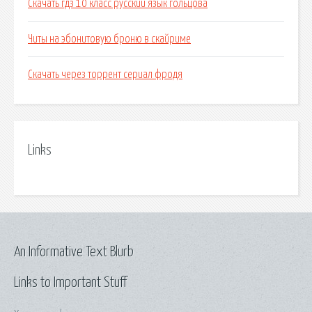
Скачать гдз 10 класс русский язык гольцова
Читы на эбонитовую броню в скайриме
Скачать через торрент сериал фродя
Links
An Informative Text Blurb
Links to Important Stuff