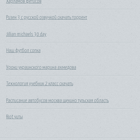
Харламов фетисов
Ризен 3 с русской озвучкой скачать торрент
Jillian michaels 30 day
Наш футбол сопка
Уроки украинского марина ахмедова
Технология учебник 2 класс скачать
Расписание автобусов москва щекино тульская область
Riot читы