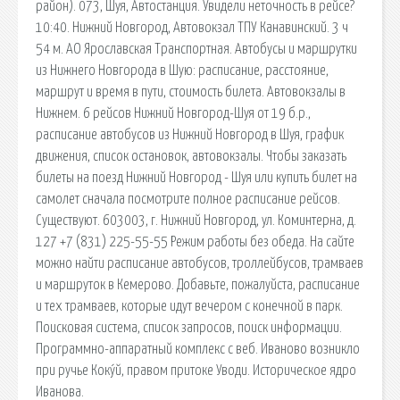
район). 073, Шуя, Автостанция. Увидели неточность в рейсе?
10:40. Нижний Новгород, Автовокзал ТПУ Канавинский. 3 ч
54 м. АО Ярославская Транспортная. Автобусы и маршрутки
из Нижнего Новгорода в Шую: расписание, расстояние,
маршрут и время в пути, стоимость билета. Автовокзалы в
Нижнем. 6 рейсов Нижний Новгород-Шуя от 19 б.р.,
расписание автобусов из Нижний Новгород в Шуя, график
движения, список остановок, автовокзалы. Чтобы заказать
билеты на поезд Нижний Новгород - Шуя или купить билет на
самолет сначала посмотрите полное расписание рейсов.
Существуют. 603003, г. Нижний Новгород, ул. Коминтерна, д.
127 +7 (831) 225-55-55 Режим работы без обеда. На сайте
можно найти расписание автобусов, троллейбусов, трамваев
и маршруток в Кемерово. Добавьте, пожалуйста, расписание
и тех трамваев, которые идут вечером с конечной в парк.
Поисковая сиcтема, список запросов, поиск информации.
Программно-аппаратный комплекс с веб. Иваново возникло
при ручье Коку́й, правом притоке Уводи. Историческое ядро
Иванова.