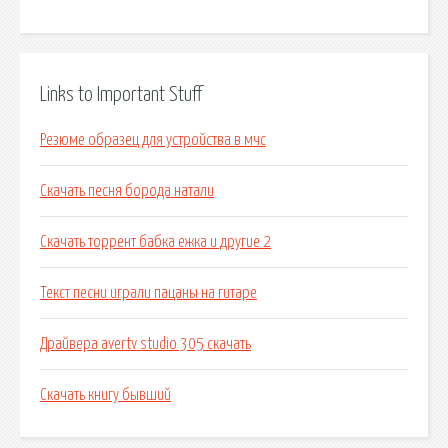
Links to Important Stuff
Резюме образец для устройства в мчс
Скачать песня борода натали
Скачать торрент бабка ежка и другие 2
Текст песни играли пацаны на гитаре
Драйвера avertv studio 305 скачать
Скачать книгу бывший