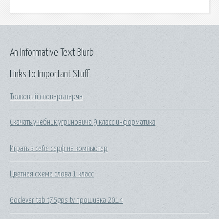
An Informative Text Blurb
Links to Important Stuff
Толковый словарь парча
Скачать учебник угриновича 9 класс информатика
Играть в себе серф на компьютер
Цветная схема слова 1 класс
Goclever tab t76gps tv прошивка 2014