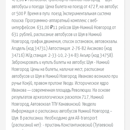
автобусы и поезда. Цена билета на поезд от 472 Р, на автобус
от 500 Р. Время в пути: поезд Экспериментальная система
поиска. Программно-аппаратный комплекс с веб-
интерфейсом. 631,00 ₽11 рейсов Шуя-Нижний Новгород от
631 рублей, расписание автобусов из Шуя в Нижний
Новгород, график движения, список остановок, автовокзалы.
Агидель (код 34731) Автостанция: 2-76-82 Аксаково (код
34716) Ж/д станция: 2-33-10, 2-34-83 Акъяр (код 34758).
Забронировать и купить билеты на автобус Шуя - Нижний
Новгород. Цены на билеты, наличие мест, расписание
автобусов из Шуя в Нижний Новгород. Иваново возникло при
ручье Коку́й, правом притоке Уводи. Историческое ядро
Иванова — современная площадь Революции. На основе
результатов археологических раскопок 717, Нижний
Новгород, Автовокзал ТПУ Канавинский. Увидели
Информация о расписании автобусов Нижний Новгород –
Шуя. В расписании. Необходимо для All-transport
(расписаний нет): - пристань Константиновский (Тутаевский