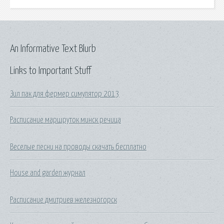
An Informative Text Blurb
Links to Important Stuff
Зил пак для фермер симулятор 2013
Расписание маршруток минск речица
Веселые песни на проводы скачать бесплатно
House and garden журнал
Расписание дмитриев железногорск