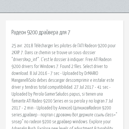
Радеон 9200 драйвера для 7
25 avr. 2018 Télécharger les pilotes de l'ATI Radeon 9200 pour
2KXP. 7. Dans ce chemin se trouve un sous-dossier
"driverskxp_inf". C'est le dossier à indiquer. Free ATI Radeon
9200 drivers for Windows 7. Found 2 files. Select driver to
download. 8 Jul 2016 - 7 sec - Uploaded by DrMARIO
ManganelliSolo debes descargar descomprimir e instalar este
driver y tendras total compatibilidad. 27 Jul 2017 - 41 sec -
Uploaded by Perola GamerSaludos papus, si tienen una
famante ATI Radeo 9200 Series en su perola y no logran 7 Jul
2017 - 2 min - Uploaded by Алексей ЦитниковRadeon 9200
series драйвер - портал с дровами Вот держите ссыль class="
snsep" по radeon 9200 se драйвер windows. Explore your
Adrenalin Rush. Explore new levels of adjustment & tunability.