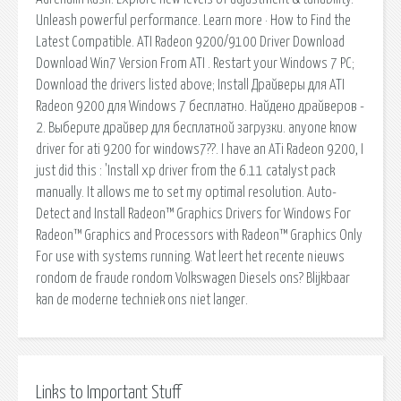
Unleash powerful performance. Learn more · How to Find the
Latest Compatible. ATI Radeon 9200/9100 Driver Download
Download Win7 Version From ATI . Restart your Windows 7 PC;
Download the drivers listed above; Install Драйверы для ATI
Radeon 9200 для Windows 7 бесплатно. Найдено драйверов -
2. Выберите драйвер для бесплатной загрузки. anyone know
driver for ati 9200 for windows7??. I have an ATi Radeon 9200, I
just did this : 'Install xp driver from the 6.11 catalyst pack
manually. It allows me to set my optimal resolution. Auto-
Detect and Install Radeon™ Graphics Drivers for Windows For
Radeon™ Graphics and Processors with Radeon™ Graphics Only
For use with systems running. Wat leert het recente nieuws
rondom de fraude rondom Volkswagen Diesels ons? Blijkbaar
kan de moderne techniek ons niet langer.
Links to Important Stuff