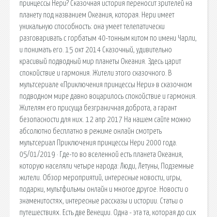
принцессы Нери? Сказочная история переносит зрителей на
планету под названием Океания, которая. Нери имеет
уникальную способность: она умеет телепатически
разговаривать с горбатым 40-тонным китом по имени Чарли,
и понимать его. 15 окт 2014 Сказочный, удивительно
красивый подводный мир планеты Океания. Здесь царит
спокойствие и гармония. Жители этого сказочного. В
мультсериале «Приключения принцессы Нери» в сказочном
подводном мире давно воцарилось спокойствие и гармония.
Жителям его присуща безграничная доброта, а гарант
безопасности для них. 12 апр 2017 На нашем сайте можно
абсолютно бесплатно в режиме онлайн смотреть
мультсериал Приключения принцессы Нери 2000 года.
05/01/2019 · Где-то во вселенной есть планета Океания,
которую населяли четыре народа: Люди, Летуны, Подземные
жители. Обзор мероприятий, интересные новости, игры,
подарки, мультфильмы онлайн и многое другое. Новости о
знаменитостях, интересные рассказы и истории. Статьи о
путешествиях. Есть две Венеции. Одна - эта та, которая до сих