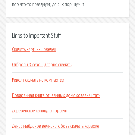
пор что-то празднует, до сих пор шумит.
Links to Important Stuff
Скачать картинки овечек
Отбросы 3 сезон 9 серия скачать
Револт скачать на компьютер
Поваренная книга отчаянных домохозяек читать
Деревенские каникулы торрент
Денис майданов вечная любовь скачать караоке