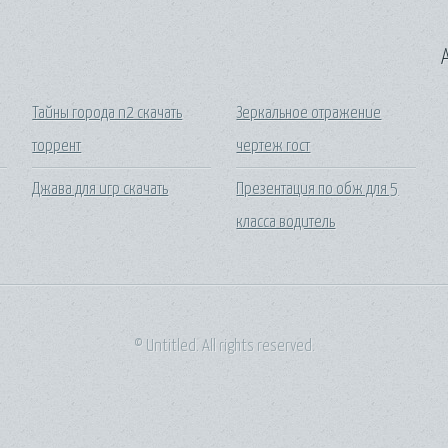
A
Тайны города n2 скачать
Зеркальное отражение
торрент
чертеж гост
Джава для игр скачать
Презентация по обж для 5
класса водитель
© Untitled. All rights reserved.