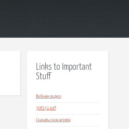
Links to Important
Stuff
Вебкам видео
30f131 pdf
Скачать скин агента