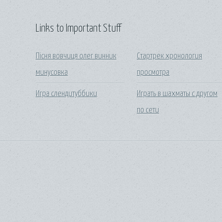
Links to Important Stuff
Пісня вовчиця олег винник
Стартрек хронология
минусовка
просмотра
Игра слендитуббики
Играть в шахматы с другом
по сети