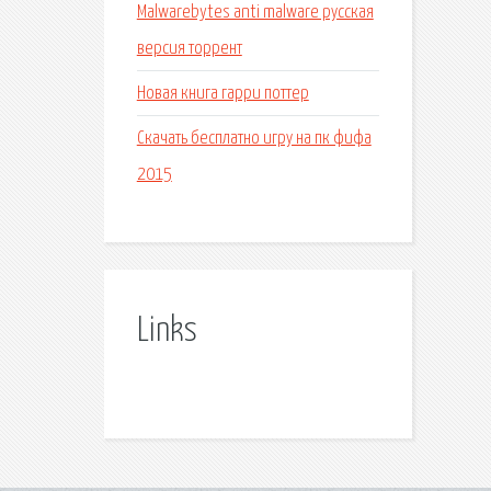
Malwarebytes anti malware русская
версия торрент
Новая книга гарри поттер
Скачать бесплатно игру на пк фифа
2015
Links