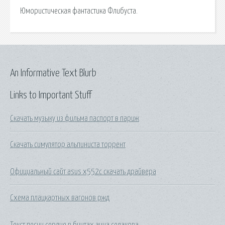
Юмористическая фантастика Флибуста.
An Informative Text Blurb
Links to Important Stuff
Скачать музыку из фильма паспорт в париж
Скачать симулятор альпиниста торрент
Официальный сайт asus x552c скачать драйвера
Схема плацкартных вагонов ржд
Текст песни сердце в бинтах анна седакова