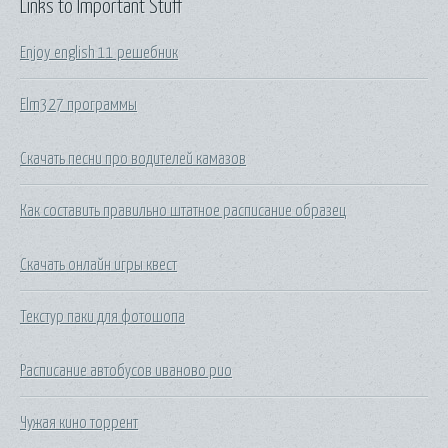
Links to Important Stuff
Enjoy english 11 решебник
Elm327 программы
Скачать песни про водителей камазов
Как составить правильно штатное расписание образец
Скачать онлайн игры квест
Текстур паки для фотошопа
Расписание автобусов иваново рио
Чужая кино торрент