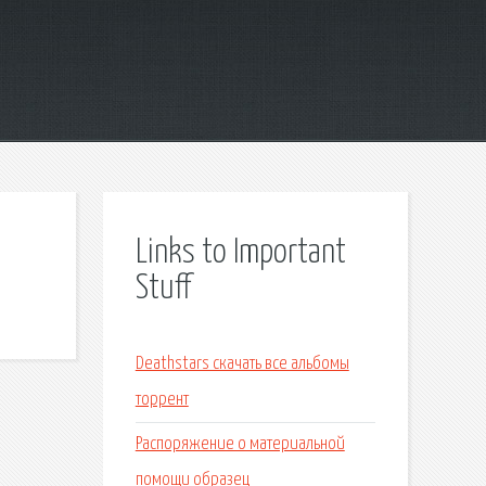
Links to Important
Stuff
Deathstars скачать все альбомы
торрент
Распоряжение о материальной
помощи образец