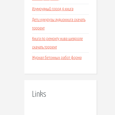
Изумрудный город 4 книга
Дети кукурузы аудиокнига скачать
торрент
Книга по ремонту нива шевроле
скачать торрент
Журнал бетонных работ форма
Links