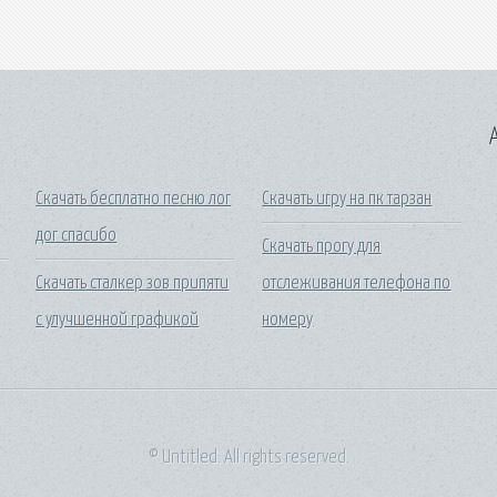
A
Скачать бесплатно песню лог
Скачать игру на пк тарзан
дог спасибо
Скачать прогу для
Скачать сталкер зов припяти
отслеживания телефона по
с улучшенной графикой
номеру
© Untitled. All rights reserved.