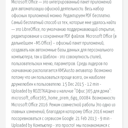
Microsoft Office — это интегрированный пакет приложений
для автоматизации офисной деятельности. Весь набор
офисных приложений можно. Редактируем PDF бесплатно.
Самый бесплатный способ из тех, которые мне удалось найти
— это LibreOffice, по умолчанию поддерживающий открытие,
редактирование и сохранение PDF файлов. Microsoft Office (в
дальнейшем –MS Office) – офисный пакет приложений,
создавать как автономные базы данных для персонального
компьютера, так и Шаблон - это совокупность стилей,
пользовательских меню, параметров. Среди лидеров по
скачиванию располагается KMSAusto активатор. Возможно
потому что им пользоваться проще всего, он наиболее
дружелюбен к пользователю. 15 Dec 2015 - 12 min -
Uploaded by ROZETKAЦена и наличие "Офис 365 для дома":
microsoft_office365_home_prem_6gq_00084. Возможности
Microsoft Office 2016: Режим совместной работы Это одно из
главных изменений, благодаря которому Office 2016 может
посоревноваться с сервисом Google. 21 Feb 2013 - 9 min -
Uploaded by Компьютер - это просто!. мы познакомимся с