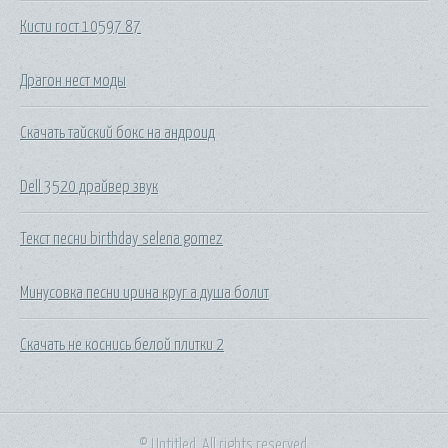
Кисти гост 10597 87
Драгон нест моды
Скачать тайский бокс на андроид
Dell 3520 драйвер звук
Текст песни birthday selena gomez
Минусовка песни ирина круг а душа болит
Скачать не коснись белой плитки 2
© Untitled. All rights reserved.