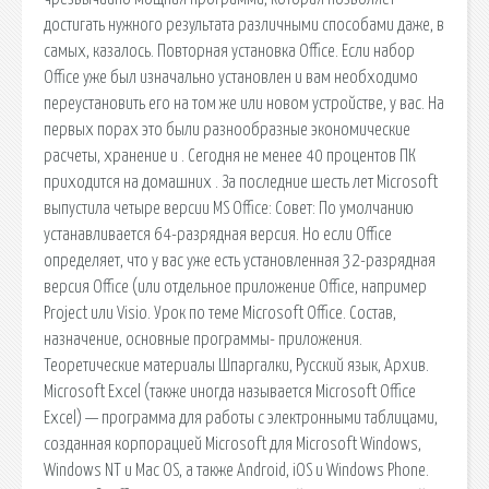
достигать нужного результата различными способами даже, в
самых, казалось. Повторная установка Office. Если набор
Office уже был изначально установлен и вам необходимо
переустановить его на том же или новом устройстве, у вас. На
первых порах это были разнообразные экономические
расчеты, хранение и . Сегодня не менее 40 процентов ПК
приходится на домашних . За последние шесть лет Microsoft
выпустила четыре версии MS Office: Совет: По умолчанию
устанавливается 64-разрядная версия. Но если Office
определяет, что у вас уже есть установленная 32-разрядная
версия Office (или отдельное приложение Office, например
Project или Visio. Урок по теме Microsoft Office. Состав,
назначение, основные программы- приложения.
Теоретические материалы Шпаргалки, Русский язык, Архив.
Microsoft Excel (также иногда называется Microsoft Office
Excel) — программа для работы с электронными таблицами,
созданная корпорацией Microsoft для Microsoft Windows,
Windows NT и Mac OS, а также Android, iOS и Windows Phone.