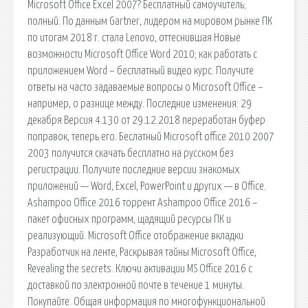
Microsoft Office Excel 2007? Бесплатный самоучитель;
полный. По данным Gartner, лидером на мировом рынке ПК
по итогам 2018 г. стала Lenovo, оттеснившая Новые
возможности Microsoft Office Word 2010; как работать с
приложением Word – бесплатный видео курс. Получите
ответы на часто задаваемые вопросы о Microsoft Office –
например, о разнице между. Последние изменения: 29
декабря Версия 4.130 от 29.12.2018 переработан буфер
поправок, теперь его. Беслатный Microsoft office 2010 2007
2003 получится скачать бесплатно на русском без
регистрации. Получите последние версии знакомых
приложений — Word, Excel, PowerPoint и других — в Office.
Ashampoo Office 2016 торрент Ashampoo Office 2016 –
пакет офисных программ, щадящий ресурсы ПК и
реализующий. Microsoft Office отображение вкладки
Разработчик на ленте, Раскрывая тайны Microsoft Office,
Revealing the secrets. Ключи активации MS Office 2016 с
доставкой по электронной почте в течение 1 минуты.
Покупайте. Общая информация по многофункциональной