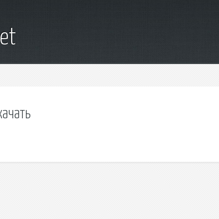
et
качать