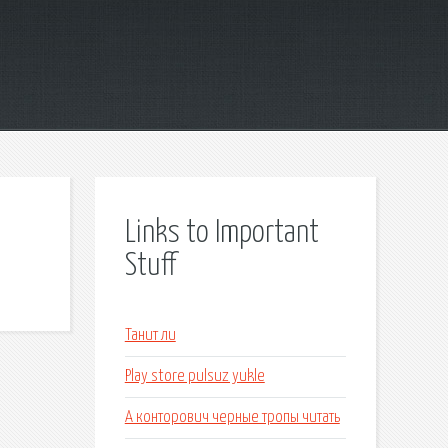
Links to Important
Stuff
Танит ли
Play store pulsuz yukle
А конторович черные тропы читать