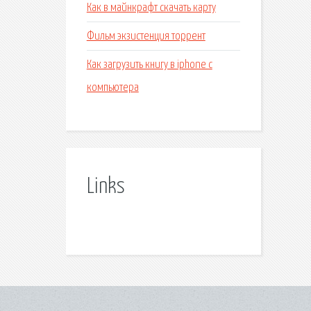
Как в майнкрафт скачать карту
Фильм экзистенция торрент
Как загрузить книгу в iphone с
компьютера
Links