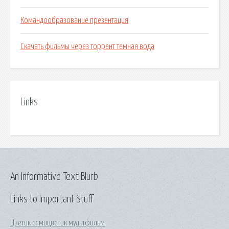
Командообразование презентация
Скачать фильмы через торрент темная вода
Links
An Informative Text Blurb
Links to Important Stuff
Цветик семицветик мультфильм