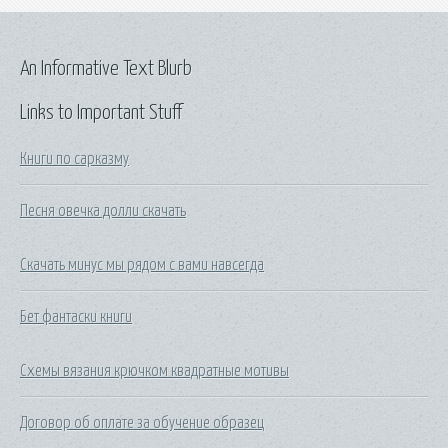
An Informative Text Blurb
Links to Important Stuff
Книги по сарказму
Песня овечка долли скачать
Скачать минус мы рядом с вами навсегда
Бет фантаски книги
Схемы вязания крючком квадратные мотивы
Договор об оплате за обучение образец