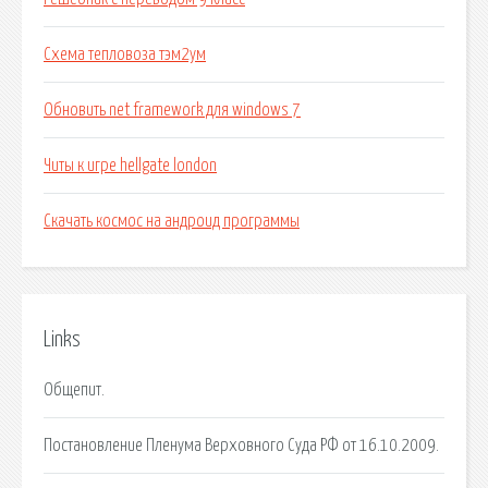
Схема тепловоза тэм2ум
Обновить net framework для windows 7
Читы к игре hellgate london
Скачать космос на андроид программы
Links
Общепит.
Постановление Пленума Верховного Суда РФ от 16.10.2009.