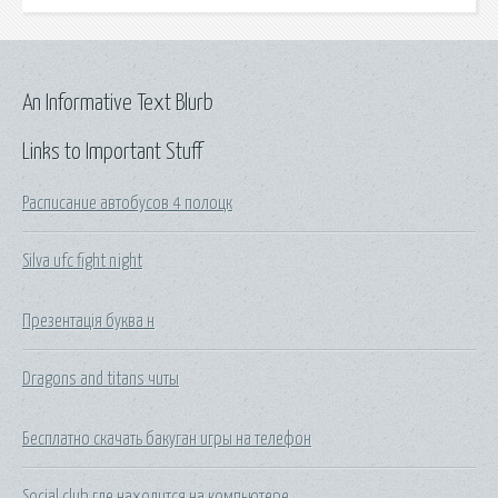
An Informative Text Blurb
Links to Important Stuff
Расписание автобусов 4 полоцк
Silva ufc fight night
Презентація буква н
Dragons and titans читы
Бесплатно скачать бакуган игры на телефон
Social club где находится на компьютере