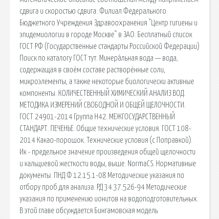
сдвига и скоростью сдвига. Филиал Федерального
Бюджетного Учреждения Здравоохранения "Центр гигиены и
эпидемиологии в городе Москве" в ЗАО. Бесплатный список
ГОСТ РФ (Государственные стандарты Российской Федерации)
Поиск по каталогу ГОСТ тут. Минера́льная вода — вода,
содержащая в своём составе растворённые соли,
микроэлементы, а также некоторые биологически активные
компоненты. КОЛИЧЕСТВЕННЫЙ ХИМИЧЕСКИЙ АНАЛИЗ ВОД.
МЕТОДИКА ИЗМЕРЕНИЙ СВОБОДНОЙ И ОБЩЕЙ ЩЕЛОЧНОСТИ.
ГОСТ 24901-2014 Группа Н42. МЕЖГОСУДАРСТВЕННЫЙ
СТАНДАРТ. ПЕЧЕНЬЕ. Общие технические условия. ГОСТ 108-
2014 Какао-порошок. Технические условия (с Поправкой).
Ик - предельное значение произведения общей щелочности
и кальциевой жесткости воды, выше. NormaCS. Нормативные
документы. ПНД Ф 12.15.1-08 Методические указания по
отбору проб для анализа. РД 34.37.526-94 Методические
указания по применению ионитов на водоподготовительных.
В этой главе обсуждается Бингамовская модель