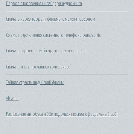
Первое откровение инсайдера аудиокнига
Скачать через торрент фильмы с мелом гибсоном
Схема подключения системного телефона panasonic
Скачать торрент зомби против растений на пк
Скачать книгу посланник головачев
Тайная страсть индийский фильм
Vk wii u
Расписание автобуса 406к подольск москва официальный сайт