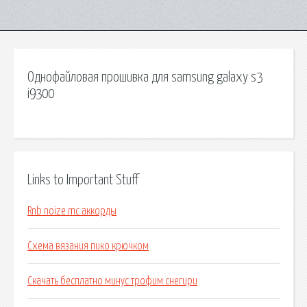
Однофайловая прошивка для samsung galaxy s3
i9300
Links to Important Stuff
Rnb noize mc аккорды
Схема вязания пико крючком
Скачать бесплатно минус трофим снегири