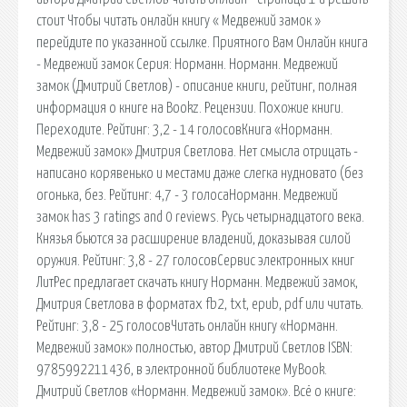
стоит Чтобы читать онлайн книгу « Медвежий замок »
перейдите по указанной ссылке. Приятного Вам Онлайн книга
- Медвежий замок Серия: Норманн. Норманн. Медвежий
замок (Дмитрий Светлов) - описание книги, рейтинг, полная
информация о книге на Bookz. Рецензии. Похожие книги.
Переходите. Рейтинг: 3,2 - 14 голосовКнига «Норманн.
Медвежий замок» Дмитрия Светлова. Нет смысла отрицать -
написано корявенько и местами даже слегка нудновато (без
огонька, без. Рейтинг: 4,7 - 3 голосаНорманн. Медвежий
замок has 3 ratings and 0 reviews. Русь четырнадцатого века.
Князья бьются за расширение владений, доказывая силой
оружия. Рейтинг: 3,8 - 27 голосовСервис электронных книг
ЛитРес предлагает скачать книгу Норманн. Медвежий замок,
Дмитрия Светлова в форматах fb2, txt, epub, pdf или читать.
Рейтинг: 3,8 - 25 голосовЧитать онлайн книгу «Норманн.
Медвежий замок» полностью, автор Дмитрий Светлов ISBN:
9785992211436, в электронной библиотеке MyBook.
Дмитрий Светлов «Норманн. Медвежий замок». Всё о книге: