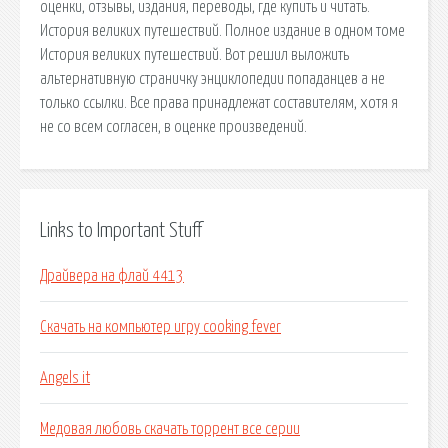
оценки, отзывы, издания, переводы, где купить и читать.
История великих путешествий. Полное издание в одном томе
История великих путешествий. Вот решил выложить
альтернативную страничку энциклопедии попаданцев а не
только ссылки. Все права принадлежат составителям, хотя я
не со всем согласен, в оценке произведений.
Links to Important Stuff
Драйвера на флай 4413
Скачать на компьютер игру cooking fever
Angels it
Медовая любовь скачать торрент все серии