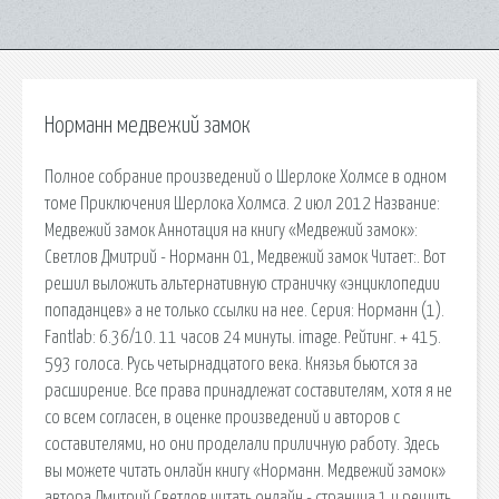
Норманн медвежий замок
Полное собрание произведений о Шерлоке Холмсе в одном
томе Приключения Шерлока Холмса. 2 июл 2012 Название:
Медвежий замок Аннотация на книгу «Медвежий замок»:
Светлов Дмитрий - Норманн 01, Медвежий замок Читает:. Вот
решил выложить альтернативную страничку «энциклопедии
попаданцев» а не только ссылки на нее. Серия: Норманн (1).
Fantlab: 6.36/10. 11 часов 24 минуты. image. Рейтинг. + 415.
593 голоса. Русь четырнадцатого века. Князья бьются за
расширение. Все права принадлежат составителям, хотя я не
со всем согласен, в оценке произведений и авторов с
составителями, но они проделали приличную работу. Здесь
вы можете читать онлайн книгу «Норманн. Медвежий замок»
автора Дмитрий Светлов читать онлайн - страница 1 и решить