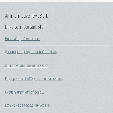
An Informative Text Blurb
Links to Important Stuff
Николай трой все книги
Договор подряда типовой скачать
Дискография пламя торрент
Роутер asus rt n10p прошивка скачать
Скачать игру left of dead 2
Есть на небе город минусовка