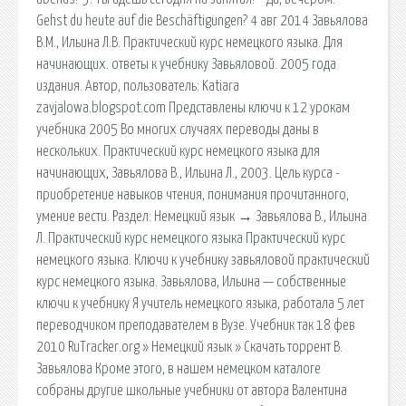
Gehst du heute auf die Beschäftigungen? 4 авг 2014 Завьялова
В.М., Ильина Л.В. Практический курс немецкого языка. Для
начинающих. ответы к учебнику Завьяловой. 2005 года
издания. Автор, пользователь: Katiara
zavjalowa.blogspot.com Представлены ключи к 12 урокам
учебника 2005 Во многих случаях переводы даны в
нескольких. Практический курс немецкого языка для
начинающих, Завьялова В., Ильина Л., 2003. Цель курса -
приобретение навыков чтения, понимания прочитанного,
умение вести. Раздел: Немецкий язык → Завьялова В., Ильина
Л. Практический курс немецкого языка Практический курс
немецкого языка. Ключи к учебнику завьяловой практический
курс немецкого языка. Завьялова, Ильина — собственные
ключи к учебнику Я учитель немецкого языка, работала 5 лет
переводчиком преподавателем в Вузе. Учебник так 18 фев
2010 RuTracker.org » Немецкий язык » Скачать торрент В.
Завьялова Кроме этого, в нашем немецком каталоге
собраны другие школьные учебники от автора Валентина