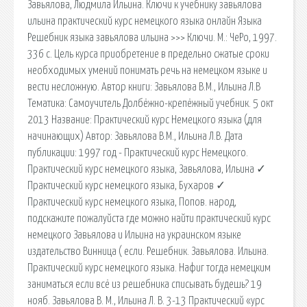
Завьялова, Людмила Ильина. Ключи к учебнику завьялова
ильина практический курс немецкого языка онлайн Языка
Решебник языка завьялова ильина >>> Ключи. М.: ЧеРо, 1997.
336 с. Цель курса приобретение в предельно сжатые сроки
необходимых умений понимать речь на немецком языке и
вести несложную. Автор книги: Завьялова В.М., Ильина Л.В
Тематика: Самоучитель Долбёжно-крепёжный учебник. 5 окт
2013 Название: Практический курс Немецкого языка (для
начинающих) Автор: Завьялова В.М., Ильина Л.В. Дата
публикации: 1997 год - Практический курс Немецкого.
Практический курс немецкого языка, Завьялова, Ильина ✓
Практический курс немецкого языка, Бухаров ✓
Практический курс немецкого языка, Попов. народ,
подскажите пожалуйста где можно найти практический курс
немецкого Завьялова и Ильина на украинском языке
издательство Винница ( если. Решебник. Завьялова. Ильина.
Практический курс немецкого языка. Нафиг тогда немецким
заниматься если всё из решебника списывать будешь? 19
нояб. Завьялова В. М., Ильина Л. В. 3-13 Практический «урс