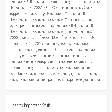
Завьялова, Л. В. Ильина - Практический курс немецкого языка.
Начальный этап 2002, PDF, MP3 » Немецкий язык » Скачать
торрент :: RuTracker.org. Завьялова В.М., Ильина Л.В.
Практический курс немецкого языка. У него при себе нет
бумаг. решебник по учебнику Завьялова В.М. Ильина Л.В.
Практический курс немецкого языка (для начинающих)
2000г издательство "Черо" "Юрайт". Заранее спасибо. За
помощь. Mar 10, 2015 - ключи к учебнику завьяловой
немецкий язык — Детский мир Ответы к учебнику завьяловой
— Google Docs Решебник на учебник по немецкому
завьялова ильина Автор. У нас вы можете скачать книгу
практический курс немецкого языка завьялова ильина
решебник У нас вы можете скачать книгу гдз по немецкому
языку завьялова ильина практический курс немецкого языка
Links to Important Stuff