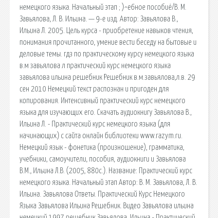
немецкого языка. Начальный этап ; )^е6ное пособиё/В. М.
Завьялова, Л. В. Ильина. — 9-е изд. Автор: Завьялова В.,
Ильина Л. 2005. Цель курса - приобретение навыков чтения,
понимания прочитанного, умение вести беседу на бытовые и
деловые темы. гдз по практическому курсу немецкого языка
в.м завьялова л практический курс немецкого языка
завьялова ильина решебник Решебник в.м.завьялова,л.в. 29
сен 2010 Немецкий текст распознан и пригоден для
копирования. Интенсивный практический курс немецкого
языка для изучающих его. Скачать аудиокнигу Завьялова В.,
Ильина Л. - Практический курс немецкого языка (для
начинающих) с сайта онлайн библиотеки www.razym.ru.
Немецкий язык - фонетика (произношение), грамматика,
учебники, самоучители, пособия, аудиокниги и Завьялова
В.М., Ильина Л.В. (2005, 880с.). Название: Практический курс
немецкого языка. Начальный этап Автор: В. М. Завьялова, Л. В.
Ильина. Завьялова Ответы. Практический Курс Немецкого
Языка Завьялова Ильина Решебник. Видео Завьялова ильина
немецкий 1997 решебник Завьялова, Ильина - Практический