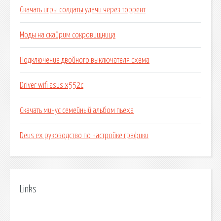
Скачать игры солдаты удачи через торрент
Моды на скайрим сокровищница
Подключение двойного выключателя схема
Driver wifi asus x552c
Скачать минус семейный альбом пьеха
Deus ex руководство по настройке графики
Links