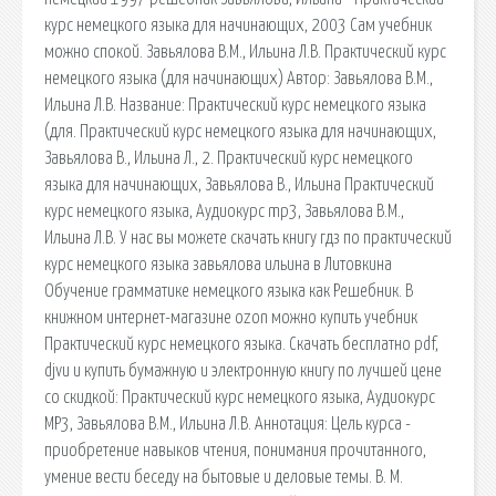
курс немецкого языка для начинающих, 2003 Сам учебник
можно спокой. Завьялова В.М., Ильина Л.В. Практический курс
немецкого языка (для начинающих) Автор: Завьялова В.М.,
Ильина Л.В. Название: Практический курс немецкого языка
(для. Практический курс немецкого языка для начинающих,
Завьялова В., Ильина Л., 2. Практический курс немецкого
языка для начинающих, Завьялова В., Ильина Практический
курс немецкого языка, Аудиокурс mp3, Завьялова В.М.,
Ильина Л.В. У нас вы можете скачать книгу гдз по практический
курс немецкого языка завьялова ильина в Литовкина
Обучение грамматике немецкого языка как Решебник. В
книжном интернет-магазине ozon можно купить учебник
Практический курс немецкого языка. Скачать бесплатно pdf,
djvu и купить бумажную и электронную книгу по лучшей цене
со скидкой: Практический курс немецкого языка, Аудиокурс
MP3, Завьялова В.М., Ильина Л.В. Аннотация: Цель курса -
приобретение навыков чтения, понимания прочитанного,
умение вести беседу на бытовые и деловые темы. В. М.