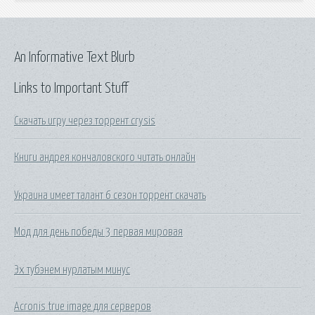
An Informative Text Blurb
Links to Important Stuff
Скачать игру через торрент crysis
Книги андрея кончаловского читать онлайн
Украина имеет талант 6 сезон торрент скачать
Мод для день победы 3 первая мировая
Эх тубэнем нурлатым минус
Acronis true image для серверов