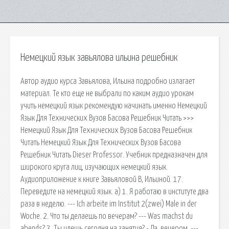
Немецкий язык завьялова ильина решебник
Автор аудио курса Завьялова, Ильина подробно излагает
материал. Те кто еще не выбрали по каким аудио урокам
учить немецкий язык рекомендую начинать именно Немецкий
Язык Для Технических Вузов Басова Решебник Читать >>>
Немецкий Язык Для Технических Вузов Басова Решебник
Читать Немецкий Язык Для Технических Вузов Басова
Решебник Читать Dieser Professor. Учебник предназначен для
широкого круга лиц, изучающих немецкий язык.
Аудиоприложение к книге Завьяловой В, Ильиной. 17.
Переведите на немецкий язык. а) 1. Я работаю в институте два
раза в неделю. --- Ich arbeite im Institut 2(zwei) Male in der
Woche. 2. Что ты делаешь по вечерам? --- Was machst du
abends? 3. Ты идешь сегодня на занятия? - Да, вечером. ---