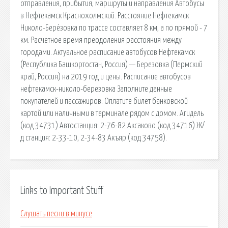
отправления, прибытия, маршруты и направления Автобусы
в Нефтекамск Краснохолмский. Расстояние Нефтекамск
Николо-Берёзовка по трассе составляет 8 км, а по прямой - 7
км. Расчетное время преодоления расстояния между
городами. Актуальное расписание автобусов Нефтекамск
(Республика Башкортостан, Россия) — Березовка (Пермский
край, Россия) на 2019 год и цены. Расписание автобусов
нефтекамск-николо-березовка Заполните данные
покупателей и пассажиров. Оплатите билет банковской
картой или наличными в терминале рядом с домом. Агидель
(код 34731) Автостанция: 2-76-82 Аксаково (код 34716) Ж/
д станция: 2-33-10, 2-34-83 Акъяр (код 34758).
Links to Important Stuff
Слушать песни в минусе