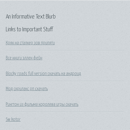
An Informative Text Blurb
Links to Important Stuff
Кряк на сталкер зов припяти
Все книги эллен фейн
Blocky roads full version скачать на андроид
Мод скрилакс рп скачать
Рингтон из фильма королева игры скачать
Sw kotor