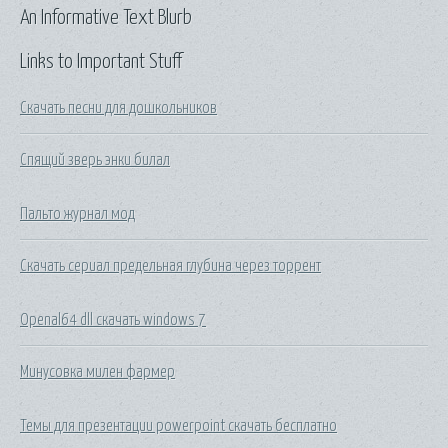
An Informative Text Blurb
Links to Important Stuff
Скачать песни для дошкольников
Спящий зверь энки билал
Пальто журнал мод
Скачать сериал предельная глубина через торрент
Openal64 dll скачать windows 7
Минусовка милен фармер
Темы для презентации powerpoint скачать бесплатно