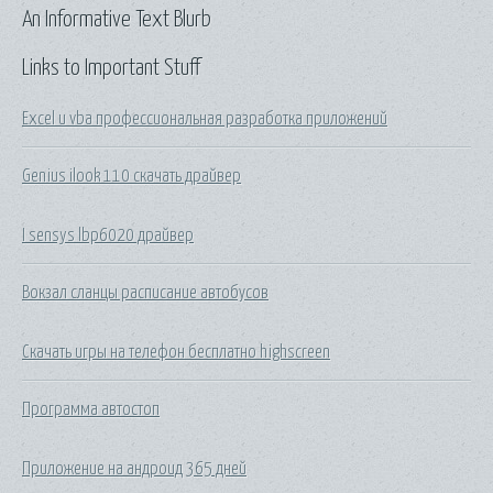
An Informative Text Blurb
Links to Important Stuff
Excel и vba профессиональная разработка приложений
Genius ilook 110 скачать драйвер
I sensys lbp6020 драйвер
Вокзал сланцы расписание автобусов
Скачать игры на телефон бесплатно highscreen
Программа автостоп
Приложение на андроид 365 дней