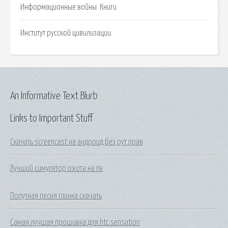
Информационные войны. Книги.
Институт русской цивилизации.
An Informative Text Blurb
Links to Important Stuff
Скачать screencast на андроид без рут прав
Лучший симулятор охота на пк
Попутная песня глинка скачать
Самая лучшая прошивка для htc sensation