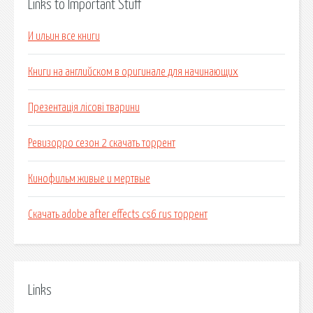
Links to Important Stuff
И ильин все книги
Книги на английском в оригинале для начинающих
Презентація лісові тварини
Ревизорро сезон 2 скачать торрент
Кинофильм живые и мертвые
Скачать adobe after effects cs6 rus торрент
Links