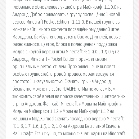
Глобальное обновление лучшей игры Майнкрафт 1.10.0 на
Андроид. Добро пожаловать в группу посвящённой новой
версии Minecraft Pocket Edition - 1.11.0. В нашей группе вы
можете найти много контента посвящённому данной игре.
Мародеры, бамбук генерируется в биоме Джунглей, новые
разновидности цветов, блоки и полноценная поддержка
модов в крутой версии игры Minecraft PE 1.9.0 и 1.9.0.5 на
Андроид. Minecraft - Pocket Edition поражает своим
оригинальным ретро-стилем. Прохождение не вызовет
особых трудностей, игровой процесс характеризуется
простотой и казуальностью. Скачать игры на Андроид
бесплатно можно на сайте PDALIFE.ru. Мы помогаем Вам
экономить своё время на поиске качественных и интересных
игр на Андроид. Фан-сайт Minecraft » Моды на Майнкрафт »
Моды на Майнкрафт 1.12 » Моды на Майнкрафт 1.12 на
машины » Мод Xujmod Скачать последнюю версию Minecraft
PE 1.8, 1.7, 1.6, 1.5, 1.2, 1.0 на Андроид Бесплатно! Скачать
Майнкрафт. Если скучно, то можно скачать карты на Minecraft