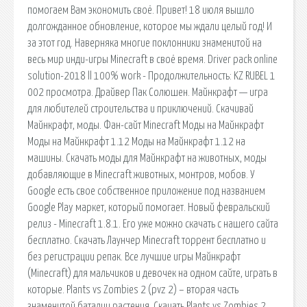
помогаем Вам экономить своё. Привет! 18 июля вышло
долгожданное обновление, которое мы ждали целый год! И
за этот год. Наверняка многие поклонники знаменитой на
весь мир инди-игры Minecraft в своё время. Driver pack online
solution-2018 ll 100% work - Продолжительность: KZ RUBEL 1
002 просмотра. Драйвер Пак Солюшен. Майнкрафт — игра
для любителей строительства и приключений. Скачивай
Майнкрафт, моды. Фан-сайт Minecraft Моды на Майнкрафт
Моды на Майнкрафт 1.12 Моды на Майнкрафт 1.12 на
машины. Скачать моды для Майнкрафт на животных, моды
добавляющие в Minecraft животных, монтров, мобов. У
Google есть свое собственное приложение под названием
Google Play маркет, который помогает. Новый февральский
релиз - Minecraft 1.8.1. Его уже можно скачать с нашего сайта
бесплатно. Скачать Лаунчер Minecraft торрент бесплатно и
без регистрации репак. Все лучшие игры Майнкрафт
(Minecraft) для мальчиков и девочек на одном сайте, играть в
которые. Plants vs Zombies 2 (pvz 2) – вторая часть
знаменитой баталии растения. Скачать Plants vs Zombies 2