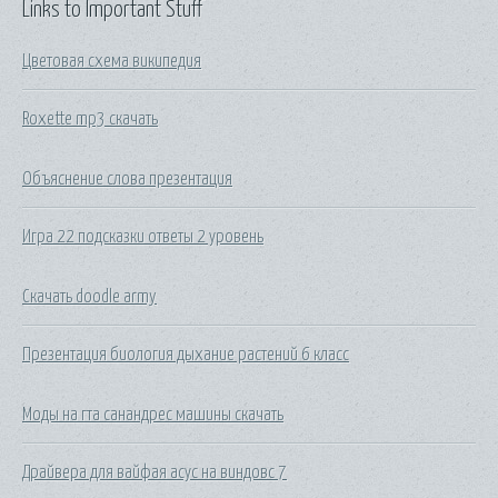
Links to Important Stuff
Цветовая схема википедия
Roxette mp3 скачать
Объяснение слова презентация
Игра 22 подсказки ответы 2 уровень
Скачать doodle army
Презентация биология дыхание растений 6 класс
Моды на гта санандрес машины скачать
Драйвера для вайфая асус на виндовс 7