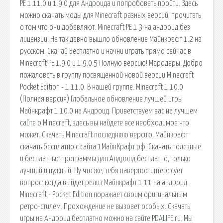
PE 1.11.0 и 1.9.0 для Андроида и попробовать пройти. Здесь
можно скачать моды для Minecraft разных версий, прочитать
о том что они добавляют. Minecraft PE 1.3 на андроид без
лицензии. Не так давно вышло обновление Майнкрафт 1.2 на
русском. Скачай Бесплатно и начни играть прямо сейчас в
Minecraft PE 1.9.0 и 1.9.0.5 Полную версию! Мародеры. Добро
пожаловать в группу посвящённой новой версии Minecraft
Pocket Edition - 1.11.0. В нашей группе. Minecraft 1.10.0
(Полная версия) Глобальное обновление лучшей игры
Майнкрафт 1.10.0 на Андроид. Приветствуем вас на лучшем
сайте о Minecraft, здесь вы найдете все необходимое что
может. Скачать Minecraft последнюю версию, Майнкрафт
скачать бесплатно с сайта 1МайнКрафт.рф. Скачать полезные
и бесплатные программы для Андроид бесплатно, только
лучший и нужный. Ну что же, тебя наверное интересует
вопрос: когда выйдет релиз Майнкрафт 1.11 на андроид.
Minecraft - Pocket Edition поражает своим оригинальным
ретро-стилем. Прохождение не вызовет особых. Скачать
игры на Андроид бесплатно можно на сайте PDALIFE.ru. Мы