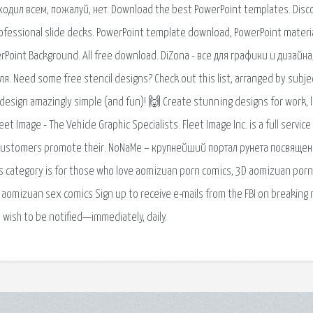
ходил всем, пожалуй, нет. Download the best PowerPoint templates. Disc
ofessional slide decks. PowerPoint template download, PowerPoint materi
rPoint Background. All free download. DiZona - все для графики и дизайна
. Need some free stencil designs? Check out this list, arranged by subje
design amazingly simple (and fun)! 🙌 Create stunning designs for work, li
 Image - The Vehicle Graphic Specialists. Fleet Image Inc. is a full service
g customers promote their. NoNaMe – крупнейший портал рунета посвяще
 category is for those who love aomizuan porn comics, 3D aomizuan porn
aomizuan sex comics Sign up to receive e-mails from the FBI on breaking
wish to be notified—immediately, daily.