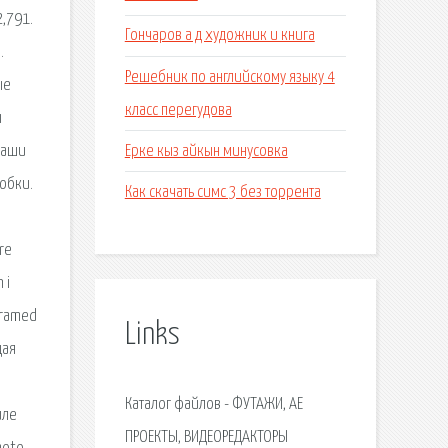
2,791.
Гончаров а д художник и книга
.
Решебник по английскому языку 4
ые
класс перегудова
ы
Ерке кыз айкын минусовка
Ваши
обки.
Как скачать симс 3 без торрента
re
 i
framed
Links
щая
Каталог файлов - ФУТАЖИ, AE
иле
ПРОЕКТЫ, ВИДЕОРЕДАКТОРЫ