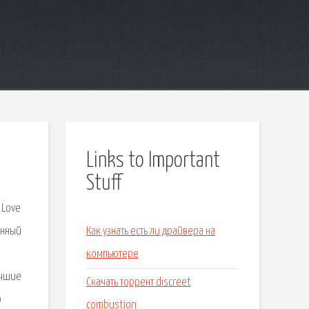
Links to Important
Stuff
 Love
анный
Как узнать есть ли драйвера на
компьютере
учшие
Скачать торрент discreet
ю
combustion