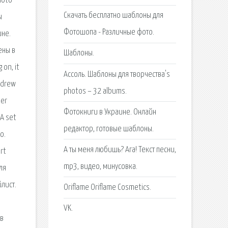
hoto
Скачать бесплатно шаблоны для
ы
Фотошопа - Различные фото.
ине.
ены в
Шаблоны.
 on, it
Ассоль. Шаблоны для творчества's
I drew
photos – 32 albums.
her
Фотокниги в Украине. Онлайн
 A set
редактор, готовые шаблоны.
о.
А ты меня любишь? Ага! Текст песни,
art
mp3, видео, минусовка.
ля
лист.
Oriflame Oriflame Cosmetics.
VK.
ов