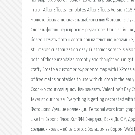
популярных в 90-е жвачек "Love. 1 На улице дождик, На у
Intro - After Effects Templates After Effects Version CS5
можете бесплатно скачать шаблоны для Фотошопа. Лучш
Сделать фотокнигу в простом редакторе. Орифлэйм - в
более. Печать фото и логотипов на текстиле, керамике, м
still makes customization easy. Customer service is also f
both of these mandalas recently and thought you might l
crafty Create a customer experience map with UXPressia
of free maths printables to use with children in the ear
Сколько стоит слайд шоу. Как заказать. Valentine’s Day Cra
fever at our house. Everything is getting decorated wi
Фотошопа. Лучшие коллекции. Personal work from graphic
Like fm, Европа Плюс, Хит ФМ, Энерджи, Ваня, Ди ФМ, 
создания коллажей из фото, с большим выбором. We'd lov