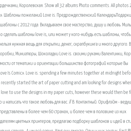
дечками, Королевская. Show all 32 albums Photo comments. All photos 
». Шаблоны пожеланий Love is. Предрождественский КалендарьПодарки
шаблоны с 2012 года. Вкладываем свое мастерство, душу и любовь. Мил
сделать шаблоны love is, или может у кого-нибудь есть шаблоны, чтоб
льзя нужная вещь для открытки, денег, скрапбукинга и много другого. 
обки, Миниатюры, Шоколадки Love is. своими руками Валентинки, Кор
имости от тематики и ориентации большинства фотографий которые Вы
ove Is Comic». Love is. spending a few minutes together at midnight befo
ve recently started the art of paper cutting and am looking for designs when
d love to use the designs in my paper cuts, however these would then be 
и написать что такое любовь для вас. // В. Контактный. Орифлэйм - веду
редставлены в более чем 60 странах, и более чем в половине из них
дателям цветных принтеров, предлагаю подборку шаблонов и идей в ст