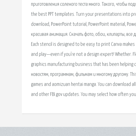
приготовления соленого теста много. Такого, чтобы под
the best PPT templates. Turn your presentations into pr
download, PowerPoint tutorial, PowerPoint material, Powe
красивая анимация. Скачать фото, обои, клипарты, все для
Each stencil is designed to be easy to print Canva makes 
and play—even if you’re not a design expert! Whether. Fleet
graphics manufacturing business that has been helpin
новостям, программам, фильмам и многому другому. This
games and aomizuan hentai manga. You can download all 
and other FBI.gov updates. You may select how often you 