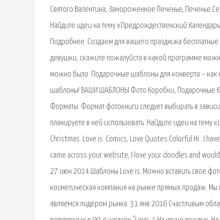
Святого Валентина, Замороженное Печенье, Печенье Сер
Найдите идеи на тему «Предрождественский Календарь
Подробнее. Создаем для вашего праздника бесплатные 
девушки, скажите пожалуйста в какой программе можно 
можно было. Подарочные шаблоны для конверта – как не
шаблоны! ВАШИ ШАБЛОНЫ Фото Коробки, Подарочные Кор
Форматы. Формат фотокниги следует выбирать в завис
планируете в ней использовать. Найдите идеи на тему «L
Christmas. Love is. Comics, Love Quotes Colorful Hi . I ha
came across your website, I love your doodles and woul
27 июн 2014 Шаблоны Love is. Можно вставить свое фото 
косметическая компания на рынке прямых продаж. Мы п
являемся лидером рынка. 31 янв 2016 Счастливым обла