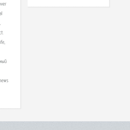
over
al
,
ct.
fe,
нный
 news