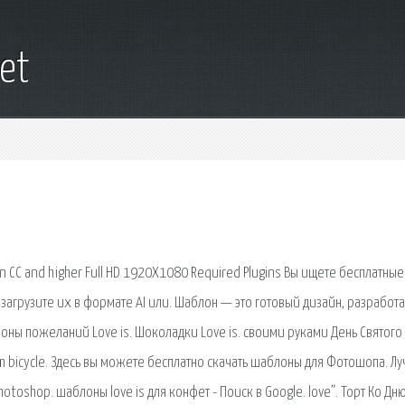
et
sion CC and higher Full HD 1920X1080 Required Plugins Вы ищете бесплатные
загрузите их в формате AI или. Шаблон — это готовый дизайн, разработ
ы пожеланий Love is. Шоколадки Love is. своими руками День Святого
dem bicycle. Здесь вы можете бесплатно скачать шаблоны для Фотошопа. Л
shop. шаблоны love is для конфет - Поиск в Google. love”. Торт Ко Дн