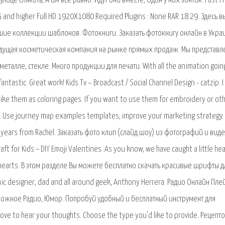
лице слякоть, А им всё равно. Идут они вместе, Один у них зонтик. Fast P
.5 and higher Full HD 1920X1080 Required Plugins : None RAR 18.29. Здесь в
ие коллекции шаблонов. Фотокниги. Заказать фотокнигу онлайн в Укра
едущая косметическая компания на рынке прямых продаж. Мы представл
еталле, стекле. Много продукции для печати. With all the animation going
antastic. Great work! Kids Tv – Broadcast / Social Channel Design - catzip. 
ike them as coloring pages. If you want to use them for embroidery or ot
. Use journey map examples templates, improve your marketing strategy.
ly years from Rachel. Заказать фото клип (слайд шоу) из фотографий и виде
ft for Kids ~ DIY Emoji Valentines. As you know, we have caught a little he
th hearts. В этом разделе Вы можете бесплатно скачать красивые шрифты д
 designer, dad and all around geek, Anthony Herrera. Радио Онлайн Плей
Дорожное Радио, Юмор. Попробуй удобный и бесплатный инструмент для
e to hear your thoughts. Choose the type you'd like to provide. Рецепт