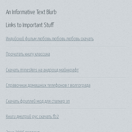
An Informative Text Blurb
Links to Important Stuff
Индийский фильм любовь любовь любовь скачать
Прочитать книгу классика
Скачать mineskins на андроид майнкрафт
Справочник домашних телефонов г волгограда
Скачать фриплей мод для сталкер зп
Книги дмитрий рус скачать fb2