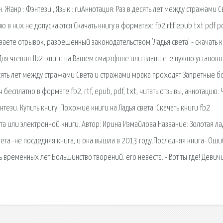
 Жанр : Фэнтези , Язык : ruАннотация: Раз в десять лет между стражами С
в них не допускаются Скачать книгу в форматах : fb2 rtf epub txt pdf p
аете отрывок, разрешенный законодательством 'Ладья света' - cкачать к
 Для чтения fb2-книги на Вашем смартфоне или планшете нужно установи
есять лет между стражами Света и стражами мрака проходят Запретные б
бесплатно в формате fb2, rtf, epub, pdf, txt, читать отзывы, аннотацию. 
ези. Купить книгу. Похожие книги на Ладья света. Cкачать книги fb2
 или электронной книги. Автор: Ирина Измайлова Название: Золотая ла
вета -не посдедняя книга, и она вышла в 2013 году.Последняя книга- Ош
 временных лет Большинство творений. его невеста. - Вот ты где! Девич