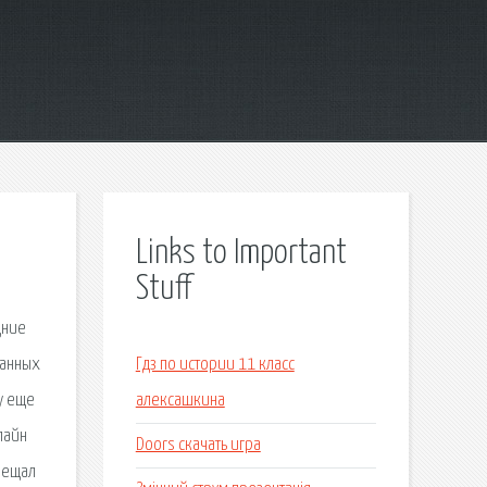
Links to Important
Stuff
дние
данных
Гдз по истории 11 класс
му еще
алексашкина
лайн
Doors скачать игра
бещал