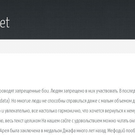
et
 проводят запрещенные бои. Людям запрещено в них участвовать. В после
 data). Но многие люди не способны справиться даже с малым объемом 
но и увлекательно, все настолько гармонично, что хочется вернуться к не
сию, весь текст целиком На нашем сайте с удовольствием можно читать он
 Арея была заключена в медальон Джафа много лет назад. Мефодий поо