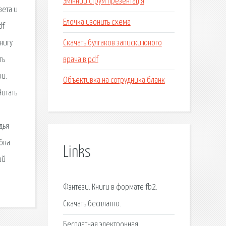
Змінний струм презентація
вета и
Елочка изонить схема
df
Скачать булгаков записки юного
нигу
врача в pdf
ть
ои.
Объективка на сотрудника бланк
Читать
дья
ибка
Links
ий
Фэнтези. Книги в формате fb2.
Скачать бесплатно.
Бесплатная электронная