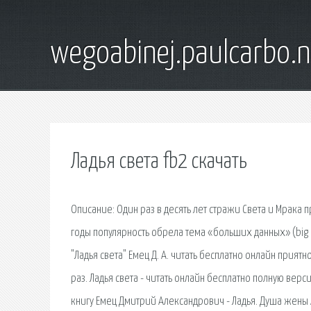
wegoabinej.paulcarbo.n
Ладья света fb2 скачать
Описание: Один раз в десять лет стражи Света и Мрака
годы популярность обрела тема «больших данных» (big
"Ладья света" Емец Д. А. читать бесплатно онлайн прият
раз. Ладья света - читать онлайн бесплатно полную вер
книгу Емец Дмитрий Александрович - Ладья. Душа жены