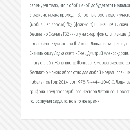
своему учителю, что любой ценой добудет этот медальон.
стражами мрака проходят Запретные бои. Люди к участию 
(мобильная версия) fb3 (фрагмент) Внимание! Вы скачив
бесплатно Скачать FB2 -книгу на cмартфон или планшет
приложение для чтения fb2-книг. Ладья света - раз в д
Скачать книгу Ладья света - Емец Дмитрий Александрович 
книгу онлайн. Жанр книги: Фэнтези, Юмористическое фэнт
бесплатно можно абсолютно для любой модели планшета
нибелунгов Год: 2014 isbn: 978-5-4444-1040-0. Ладья с
грифона. Труд преподобного Нестора Летописец Повесть
голос звучал сердито, но в то же время.