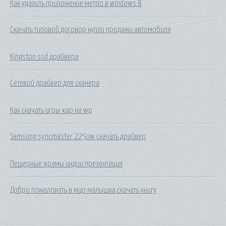
Как удалить приложение метро в windows 8
Скачать типовой договор купли продажи автомобиля
Kingston ssd драйвера
Сетевой драйвер для сканера
Как скачать игры xap на wp
Samsung syncmaster 225uw скачать драйвер
Пещерные храмы индии презентация
Добро пожаловать в мир малышка скачать книгу