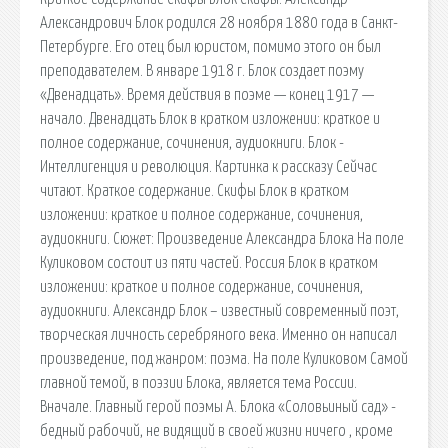
Александрович Блок родился 28 ноября 1880 года в Санкт-
Петербурге. Его отец был юристом, помимо этого он был
преподавателем. В январе 1918 г. Блок создает поэму
«Двенадцать». Время действия в поэме — конец 1917 —
начало. Двенадцать Блок в кратком изложении: краткое и
полное содержание, сочинения, аудиокниги. Блок -
Интеллигенция и революция. Картинка к рассказу Сейчас
читают. Краткое содержание. Скифы Блок в кратком
изложении: краткое и полное содержание, сочинения,
аудиокниги. Сюжет: Произведение Александра Блока На поле
Куликовом состоит из пяти частей. Россия Блок в кратком
изложении: краткое и полное содержание, сочинения,
аудиокниги. Александр Блок – известный современный поэт,
творческая личность серебряного века. Именно он написал
произведение, под жанром: поэма. На поле Куликовом Самой
главной темой, в поэзии Блока, является тема России.
Вначале. Главный герой поэмы А. Блока «Соловьиный сад» -
бедный рабочий, не видящий в своей жизни ничего , кроме