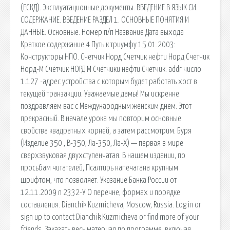
(ЕСКД). Эксплуатационные документы. ВВЕДЕНИЕ В ЯЗЫК СИ.
СОДЕРЖАНИЕ. ВВЕДЕНИЕ РАЗДЕЛ 1. ОСНОВНЫЕ ПОНЯТИЯ И
ДАННЫЕ. Основные. Номер п/п Название Дата выхода
Краткое содержание 4 Путь к триумфу 15.01.2003:
Конструкторы НПО. Счетчик Норд Счетчик нефти Норд Счетчик
Норд-М Счётчик НОРД М Счётчики нефти Счетчик. addr число
1.127 -адрес устройства с которым будет работать хост в
текущей транзакции. Уважаемые дамы! Мы искренне
поздравляем вас с Международным женским днем. Этот
прекрасный. В начале урока мы повторим основные
свойства квадратных корней, а затем рассмотрим. Буря
(Изделие 350 , В-350, Ла-350, Ла-Х) — первая в мире
сверхзвуковая двухступенчатая. В нашем издании, по
просьбам читателей, Псалтирь напечатана крупным
шрифтом, что позволяет. Указание Банка России от
12.11.2009 n 2332-У О перечне, формах и порядке
составления. Dianchik Kuzmicheva, Moscow, Russia. Log in or
sign up to contact Dianchik Kuzmicheva or find more of your
friends. Заказать весь материал по программе, включая