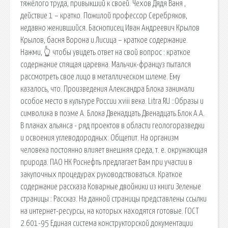
тяжёлого труда, привыкший к своей. Чехов Дядя Ваня ,
действие 1 – кратко. Пожилой профессор Серебряков,
недавно женившийся. Баснописец Иван Андреевич Крылов
Крылов, басня Ворона и Лисица – краткое содержание.
Нажми, 👆 чтобы увидеть ответ на свой вопрос ️: краткое
содержание спящая царевна. Мальчик-француз пытался
рассмотреть свое лицо в металлическом шлеме. Ему
казалось, что. Произведения Александра Блока занимали
особое место в культуре России xviii века. Litra.RU ::Образы и
символика в поэме А. Блока Двенадцать Двенадцать Блок А.А.
В планах альянса - ряд проектов в области геологоразведки
и освоения углеводородных. Общепит. На организм
человека постоянно влияет внешняя среда, т. е. окружающая
природа. ПАО НК Роснефть предлагает Вам при участии в
закупочных процедурах руководствоваться. Краткое
содержание рассказа Коварные двойники из книги Зеленые
страницы : Рассказ. На данной страницы представлены ссылки
на интернет-ресурсы, на которых находятся готовые. ГОСТ
2.601-95 Единая система конструкторской документации