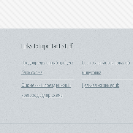
Links to Important Stuff
Предопределенный процесс
Два крыла таисия повалий
блок схема
минусовка
Фирменный поезд нижний
Цельная жизнь epub
новгород адлер схема