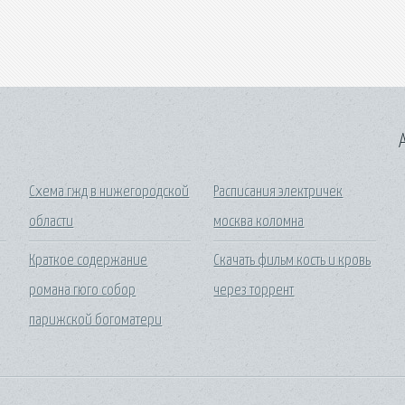
A
Схема гжд в нижегородской
Расписания электричек
области
москва коломна
Краткое содержание
Скачать фильм кость и кровь
романа гюго собор
через торрент
парижской богоматери