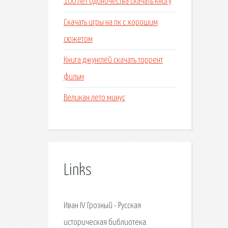
100 лет одиночества скачать книгу
Скачать игры на пк с хорошим
сюжетом
Книга джунглей скачать торрент
фильм
Великан лето минус
Links
Иван IV Грозный - Русская
историческая библиотека.