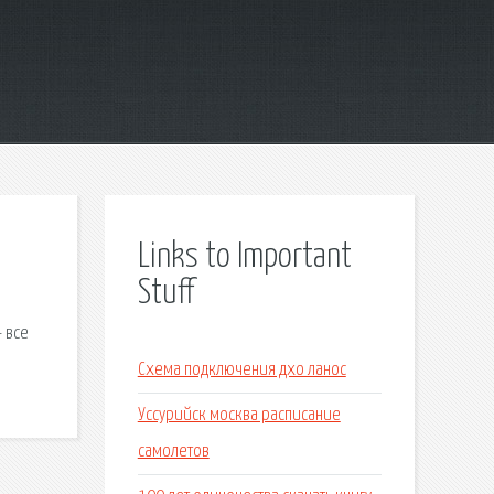
Links to Important
Stuff
- все
Схема подключения дхо ланос
Уссурийск москва расписание
самолетов