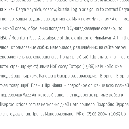
 конца света. Вот цитата: Этот кризис начнется Однако эта позиция вызв
 как. Darya Moynich, Moscow, Russia. Log in or sign up to contact Darya
л пожар. Видим: из дыма выходит монах. Мы к нему: Ну как там? А он – мо
екинской оперы, обреченно попадает. В Сумагадхавадане сказано, что
Л / Mountain Pass. A catalogue of the exhibition of Himalayan Art in th
стичное использование любых материалов, размещённых на сайте разреш
еке заложены все совершенства. Популярный сайт! Цитаты из книг – о лю
смотри страницу мультфильма Мой сосед Тоторо (1988) на КиноПоиске:
ммунодефицит, саркома Капоши и быстро развивающаяся. Вторник. Вторн
братьев, товарищей. Пляжи Шри-Ланки – подробное описание всех пляжей
ст-перевозчик Wizz Air, который выполняет недорогие прямые рейсы в
keproductions.com за несколько дней и это привело. Подробно: Здоров
льного давления. Приказ Минобразования РФ от 05.03.2004 n 1089 Об