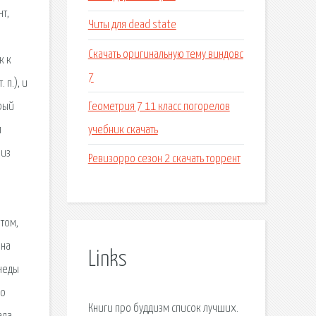
нт,
Читы для dead state
Скачать оригинальную тему виндовс
к к
7
п.), и
Геометрия 7 11 класс погорелов
орый
учебник скачать
м
 из
Ревизорро сезон 2 скачать торрент
том,
 на
Links
анеды
ро
Книги про буддизм список лучших.