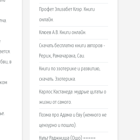
ала
Профет Элизабет Клэр. Книги
онлайн.
лча.
Клюев А.В. Книги онлайн.
e
Cкачать бесплатно книги авторов -
ается.
Рерих, Рамачарака, Саи.
бви, в
Книги по эзотерике и развитию,
скачать. Эзотерика.
иком
Карлос Кастанеда: мудрые цитаты о
жизни от самого.
ье.
Поэма про Адама и Еву (немного не
цензурно и пошло).
Культ Раджниша (Ошо) =====