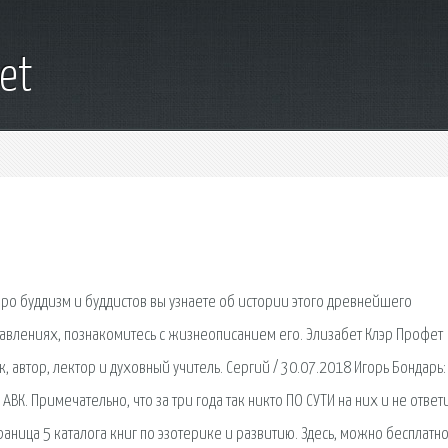
et
ро буддизм и буддистов вы узнаете об истории этого древнейшего
авлениях, познакомитесь с жизнеописанием его. Элизабет Клэр Профет
тик, автор, лектор и духовный учитель. Сергий / 30.07.2018 Игорь Бондарь
ВК. Примечательно, что за три года так никто ПО СУТИ на них и не ответи
аница 5 каталога книг по эзотерике и развитию. Здесь, можно бесплатн