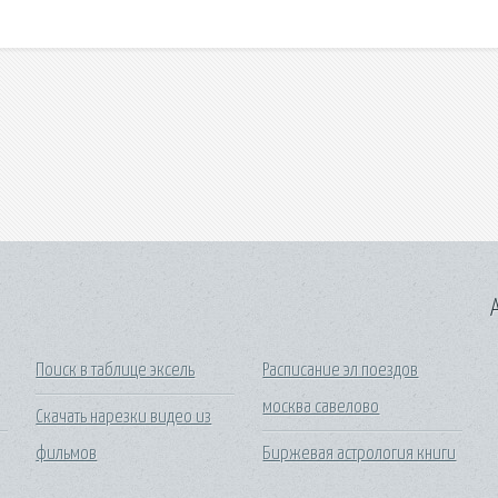
A
Поиск в таблице эксель
Расписание эл поездов
москва савелово
Скачать нарезки видео из
фильмов
Биржевая астрология книги