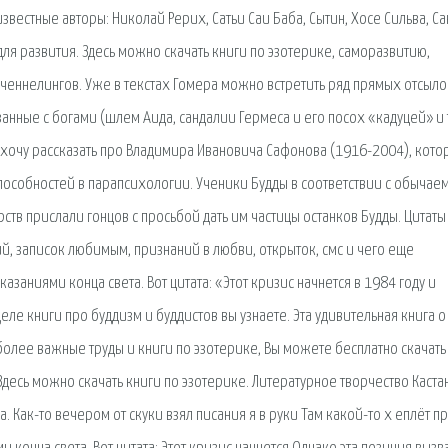
вестные авторы: Николай Рерих, Сатьи Саи Баба, Сытин, Хосе Сильва, Са
для развития. Здесь можно скачать книги по эзотерике, саморазвитию,
ченнелингов. Уже в текстах Гомера можно встретить ряд прямых отсыло
ные с богами (шлем Аида, сандалии Гермеса и его посох «кадуцей» и т. 
 я хочу рассказать про Владимира Ивановича Сафонова (1916-2004), кот
пособностей в парапсихологии. Ученики Будды в соответствии с обычае
тв прислали гонцов с просьбой дать им частицы останков Будды. Цитаты
ий, записок любимым, признаний в любви, открыток, смс и чего еще
казаниями конца света. Вот цитата: «Этот кризис начнется в 1984 году и
е книги про буддизм и буддистов вы узнаете. Эта удивительная книга о 
более важные труды и книги по эзотерике, Вы можете бесплатно скачать
. Здесь можно скачать книги по эзотерике. Литературное творчество Каст
 Как-то вечером от скуки взял писания я в руки Там какой-то х еплёт п