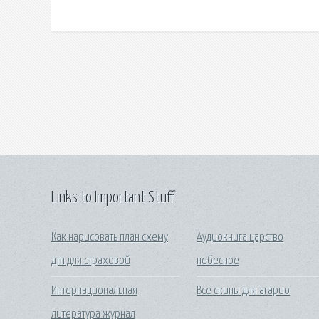
Links to Important Stuff
Как нарисовать план схему
Аудиокнига царство
дтп для страховой
небесное
Интернациональная
Все скины для агарио
литература журнал