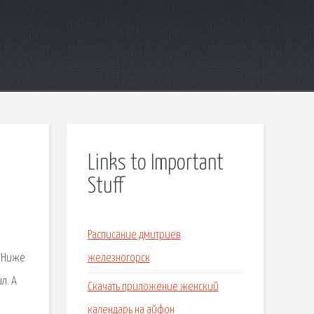
Links to Important
Stuff
Расписание дмитриев
: Ниже
железногорск
л. А
Скачать приложение женский
о
календарь на айфон