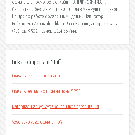
скачать или посмотреть онлайн - : АНГЛИЙСКИЙ ЯЗЫК -
бесплатно и без. 22 марта 2019 года в Межмуниципальном
Центре по работе с одаренными детьми Навигатор.
Библиотека Ихтика ihtik.lib.ru _Диссертации, авторефераты
Файлов: 9502, Размер: 11,4 GB Имя.
Links to Important Stuff
Скачать песню сержень юрт
Скачать бесплатно игры на nokia 5250
Материальная культура кочевников презентация
Vego vego vego скачать mp3