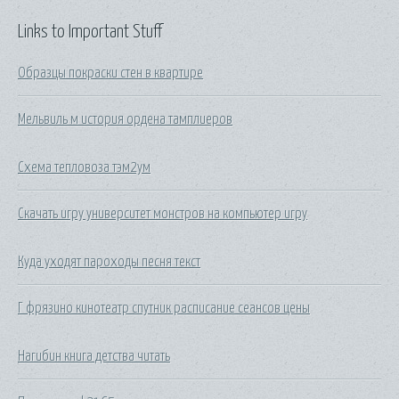
Links to Important Stuff
Образцы покраски стен в квартире
Мельвиль м история ордена тамплиеров
Схема тепловоза тэм2ум
Скачать игру университет монстров на компьютер игру
Куда уходят пароходы песня текст
Г фрязино кинотеатр спутник расписание сеансов цены
Нагибин книга детства читать