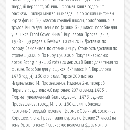
твердый переплет, обычный формат. Книга содержит
рассказы и экпериментальные задания по основным темам
курса физики 6-7 классов средней школы, подобранные из
трудов. Книга для чтения по физике: 6 - 7 класс ; пособие для
учащихся. Front Cover. Инна Г. Кириллова. Просвещение,
1978 - 159 pages. 0 Reviews. 10 сен 2017 Доставка: по
городу: Самовывоз. по стране и миру: Стоимость доставки по
стране 150.00 р. По миру 1500.00р. Покупая несколько
лотов. Rating: 4.9 - 106 votes20 дек 2018 Книга для чтения по
физике. Пособие для учащихся. 6-7 класс. И.Г. Кириллова
1978 год.(4). 160 стр. с илл. Тираж 200 тыс. экз.
Издательство: М.: Просвещение; Издание 2-е, перераб.
Переплет: издательский картонаж; 207 страниц; 1986 г.
Формат: увеличенный Книга содержит. 1978, изд-во:
Просвещение., город: М., стр. : 160 с., илл., обложка:
Картонный твердый переплет, формат: Обычный, состояние:
Хорошее. Книга. Презентация к уроку по физике (7 класс) на
тему: Урок по теме: Физические величины Здесь можно