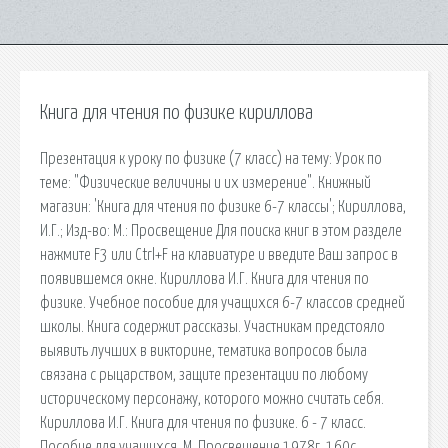
Книга для чтения по физике кириллова
Презентация к уроку по физике (7 класс) на тему: Урок по
теме: "Физические величины и их измерение". Книжный
магазин: 'Книга для чтения по физике 6-7 классы'; Кириллова,
И.Г.; Изд-во: М.: Просвещение Для поиска книг в этом разделе
нажмите F3 или Ctrl+F на клавиатуре и введите Ваш запрос в
появившемся окне. Кириллова И.Г. Книга для чтения по
физике. Учебное пособие для учащихся 6-7 классов средней
школы. Книга содержит рассказы. Участникам предстояло
выявить лучших в викторине, тематика вопросов была
связана с рыцарством, защите презентации по любому
историческому персонажу, которого можно считать себя.
Кириллова И.Г. Книга для чтения по физике. 6 - 7 класс.
Пособие для учащихся. М. Просвещение 1978г. 160с.