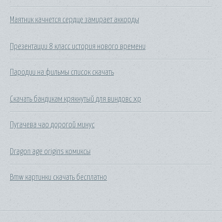
Маятник качнется сердце замирает аккорды
Презентации 8 класс история нового времени
Пародии на фильмы список скачать
Скачать бандикам крякнутый для виндовс хр
Пугачева чао дорогой минус
Dragon age origins комиксы
Bmw картинки скачать бесплатно