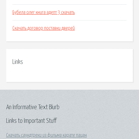
Бубела олег книга адепт 3 скачать
Скачать договор поставки дверей
Links
An Informative Text Blurb
Links to Important Stuff
Скачать саундтреки из фильма карате пацан