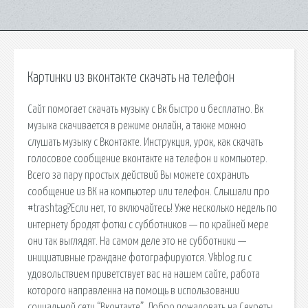
Картинки из вконтакте скачать на телефон
Сайт помогает скачать музыку с Вк быстро и бесплатно. Вк
музыка скачивается в режиме онлайн, а также можно
слушать музыку с Вконтакте. Инструкция, урок, как скачать
голосовое сообщение вконтакте на телефон и компьютер.
Всего за пару простых действий Вы можете сохранить
сообщение из ВК на компьютер или телефон. Слышали про
#trashtag?Если нет, то включайтесь! Уже несколько недель по
интернету бродят фотки с субботников — по крайней мере
они так выглядят. На самом деле это не субботники —
инициативные граждане фотографируются. Vkblog.ru с
удовольствием приветствует вас на нашем сайте, работа
которого направленна на помощь в использовании
социальной сети “Вконтакте”. Добро пожаловать на Секреты