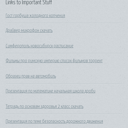
Links to Important Stuff
Гост горбуша холодного копчения
Драйвер микрофон скачать
Симферополь новосибирск расписание
Фильмы про римскую империю список фильмов торрент
Образец прав на автомобиль
Презентация по математике начальная школа дроби
Тетрадь по основам здоровья 2 класс скачать
Презентация по теме безопасность дорожного движения