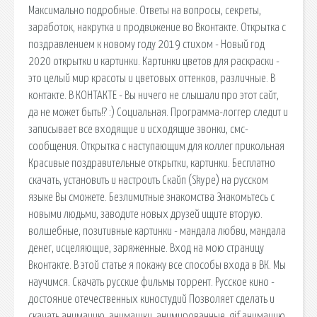
Максимально подробные. Ответы на вопросы, секреты,
заработок, накрутка и продвижение во Вконтакте. Открытка с
поздравлением к новому году 2019 стихом - Новый год
2020 открытки и картинки. Картинки цветов для раскраски -
это целый мир красоты и цветовых оттенков, различные. В
контакте. В КОНТАКТЕ - Вы ничего не слышали про этот сайт,
да не может быть!? :) Социальная. Программа-логгер следит и
записывает все входящие и исходящие звонки, смс-
сообщения. Открытка с наступающим для коллег прикольная
Красивые поздравительные открытки, картинки. Бесплатно
скачать, установить и настроить Скайп (Skype) на русском
языке Вы сможете. Безлимитные знакомства Знакомьтесь с
новыми людьми, заводите новых друзей ищите вторую.
волшебные, позитивные картинки - мандала любви, мандала
денег, исцеляющие, заряженные. Вход на мою страницу
Вконтакте. В этой статье я покажу все способы входа в ВК. Мы
научимся. Скачать русские фильмы торрент. Русское кино -
достояние отечественных киностудий Позволяет сделать и
скачать анимацию, анимашки, анимированные, gif анимацию,