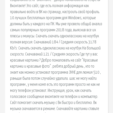
Вконтакте! Это сайт, где есть полная информация как
правильно войти в ВК на страницу, настроить свой профиль.
10 лучших бесплатных программ для Windows, которые
должны быть у каждого на ПК. Мы уже провели общий анализ
самых популярных программ 2018 года, выяснив все их
плюсы и минусы. Скачать скачать одноклассники на ноутбук
полная версия: Скачиваний 184 / Средняя скорость 3178
Kb/s: Скачать скачать одноклассники на ноутбук На большой
скорости: Скачиваний 121 / Средняя скорость Где тут у вас
красивые картинки ? Добро пожаловать на сайт "Красивые
картинки и красивые фото". ребята добрый день , кто то
знает как можно установит программа ЗУНЕ для люмия 510 ,
раньше была потом случайно удалили. шас не могу найти
программ , у меня комп есть это программ просто не как не
могу телефон установит. Инструкция, урок, как скачать
голосовое сообщение вконтакте на телефон и компьютер.
Сайт помогает скачать музыку с Вк быстро и бесплатно. Вк
музыка скачивается в режиме. Скачивайте картинки ставьте