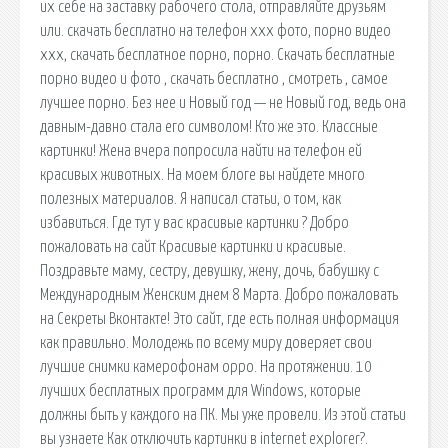
их себе на заставку рабочего стола, отправляйте друзьям
или. скачать бесплатно на телефон xxx фото, порно видео
ххх, скачать бесплатное порно, порно. Скачать бесплатные
порно видео и фото , скачать бесплатно , смотреть , самое
лучшее порно. Без нее и Новый год — не Новый год, ведь она
давным-давно стала его символом! Кто же это. Классные
картинки! Жена вчера попросила найти на телефон ей
красивых животных. На моем блоге вы найдете много
полезных материалов. Я написал статьи, о том, как
избавиться. Где тут у вас красивые картинки ? Добро
пожаловать на сайт Красивые картинки и красивые.
Поздравьте маму, сестру, девушку, жену, дочь, бабушку с
Международным Женским днем 8 Марта. Добро пожаловать
на Секреты Вконтакте! Это сайт, где есть полная информация
как правильно. Молодежь по всему миру доверяет свои
лучшие снимки камерофонам oppo. На протяжении. 10
лучших бесплатных программ для Windows, которые
должны быть у каждого на ПК. Мы уже провели. Из этой статьи
вы узнаете Как отключить картинки в internet explorer?.