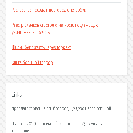
Расписание поезда н новгород с петербург
Реестр бланков строгой отчетности подлежащих
уничтожению скачать
Фильм бег скачать через торрент
Книга большой террор
Links
преблагословенна еси богородице дево напев оптиной.
Шансон 2019 — скачать бесплатно в mp3, слушать на
телефоне.