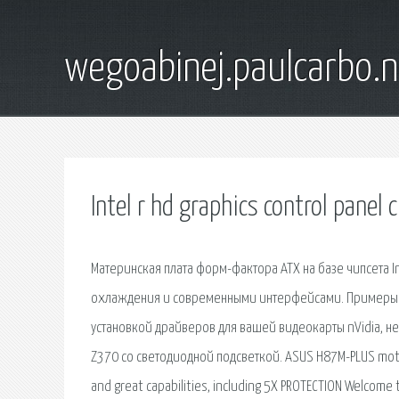
wegoabinej.paulcarbo.n
Intel r hd graphics control panel 
Материнская плата форм-фактора ATX на базе чипсета I
охлаждения и современными интерфейсами. Примеры о
установкой драйверов для вашей видеокарты nVidia, не
Z370 со светодиодной подсветкой. ASUS H87M-PLUS mothe
and great capabilities, including 5X PROTECTION Welcome t