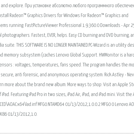
now and explore. При установке абсолютно любого программного обеспече
stall Radeon™ Graphics Drivers for Windows For Radeon™ Graphics and
ems running. FastPictureViewer Professional 1.9.360.0 Downloads - Apr 2
al photographers. Fastest, EVER, helps. Easy CD burning and DVD burning, a
a suite. THIS SOFTWARE IS NO LONGER MAINTAINED.PC-Wizard is an utility de
nd memory subsystem (caches Lenovo Global Support. HWMonitor is a ha
ensors : voltages, temperatures, fans speed. The program handles the m
 secure, anti forensic, and anonymous operating system. Rick Astley - Nev
Learn more about the brand new album. More ways to shop: Visit an Apple St
 iPad. Featuring iPad Pro in two sizes, iPad Air, iPad, and iPad mini. Visit the
ORCED\AOACx64\lad.inf MFG0.NTAMD64 01/13/2012,1.0.0.2 MFG0 0 Lenovo A
X86 01/13/2012,1.0.