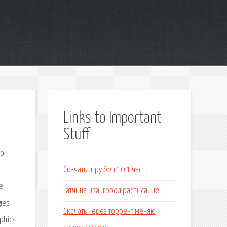
Links to Important
Stuff
го
Скачать игру бен 10 1 часть
el
Гатчина ивангород расписание
ies
Скачать через торрент меняю
aphics