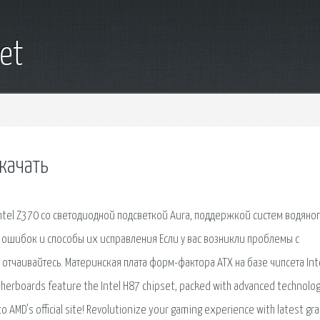
et
скачать
ntel Z370 со светодиодной подсветкой Aura, поддержкой систем водяно
шибок и способы их исправления Если у вас возникли проблемы с
 отчаивайтесь. Материнская плата форм-фактора ATX на базе чипсета Int
rboards feature the Intel H87 chipset, packed with advanced technolog
o AMD's official site! Revolutionize your gaming experience with latest gr