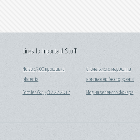
Links to Important Stuff
Nokia c3 00 прошивка
Скачать лего марвел на
phoenix
компьютер без торрента
Гост iec 60598 2 22 2012
Мод на зеленого фонаря