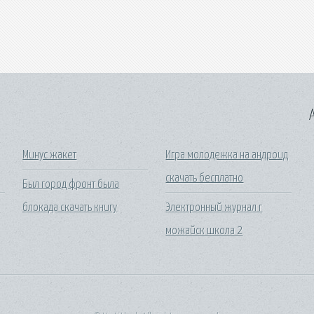
A
Минус жакет
Игра молодежка на андроид
скачать бесплатно
Был город фронт была
блокада скачать книгу
Электронный журнал г
можайск школа 2