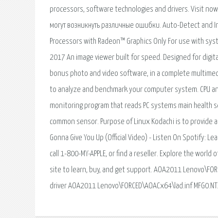
processors, software technologies and drivers. Visit 
могут возникнуть различные ошибки. Auto-Detect and In
Processors with Radeon™ Graphics Only For use with syst
2017 An image viewer built for speed. Designed for digit
bonus photo and video software, in a complete multimedi
to analyze and benchmark your computer system. CPU a
monitoring program that reads PC systems main health s
common sensor. Purpose of Linux Kodachi is to provide a
Gonna Give You Up (Official Video) - Listen On Spotify: 
call 1-800-MY-APPLE, or find a reseller. Explore the world of
site to learn, buy, and get support. AOA2011 Lenovo\F
driver AOA2011 Lenovo\FORCED\AOACx64\lad.inf MFG0.NT