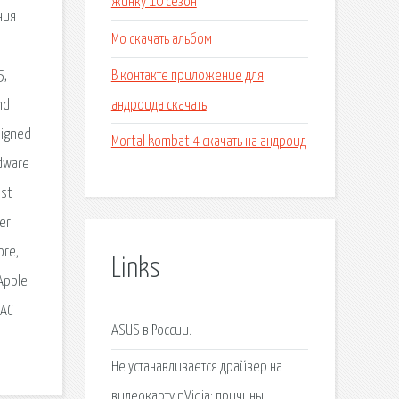
жинку 10 сезон
ния
Mo скачать альбом
В контакте приложение для
5,
андроида скачать
nd
signed
Mortal kombat 4 скачать на андроид
rdware
ost
er
ore,
Links
 Apple
OAC
ASUS в России.
Не устанавливается драйвер на
видеокарту nVidia: причины.