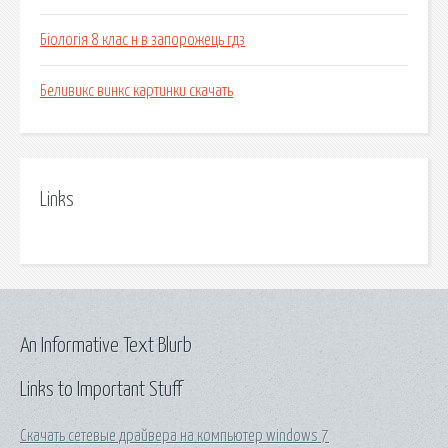
Біологія 8 клас н в запорожець гдз
Беливикс винкс картинки скачать
Links
An Informative Text Blurb
Links to Important Stuff
Скачать сетевые драйвера на компьютер windows 7