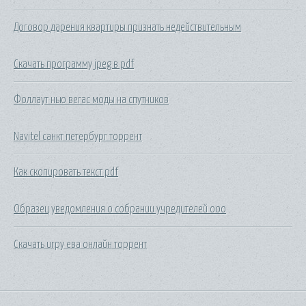
Договор дарения квартиры признать недействительным
Скачать программу jpeg в pdf
Фоллаут нью вегас моды на спутников
Navitel санкт петербург торрент
Как скопировать текст pdf
Образец уведомления о собрании учредителей ооо
Скачать игру ева онлайн торрент