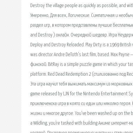
Destroy the village people as quickly as possible, and wi
Умеренно, Для всех, Логические. Симпатичная и необычна
раздел игр, в котором представлены лучшие бесплатны
and Destroy ) онлайн. Очередной шедевр. Игра Неудер
Deploy and Destroy Reloaded. Play Dirty is a 1969 British 
was director Andre DeToth's last film, based. Max Payn
финской. BitRay is a simple puzzle game in which your tas
platform. Red Dead Redemption 2 (стилизованно под Re
Эта игра научит тебя выжимать максимум из морковных г
game released by LJN for the Nintendo Entertainment Sys
приключенска игра в която си един или няколко героя. 
жизни и многое другое. You’ve been washed up on the bea
a Wildling, you’re tasked with building Аниме интернет-