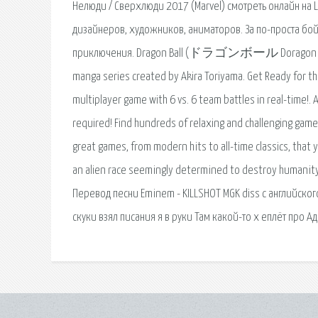
Нелюди / Сверхлюди 2017 (Marvel) смотреть онлайн на L
дизайнеров, художников, аниматоров. За по-проста бой
приключения. Dragon Ball (ドラゴンボール Doragon Bōru) is a
manga series created by Akira Toriyama. Get Ready for th
multiplayer game with 6 vs. 6 team battles in real-time!.
required! Find hundreds of relaxing and challenging games
great games, from modern hits to all-time classics, that 
an alien race seemingly determined to destroy humanity. 
Перевод песни Eminem - KILLSHOT MGK diss с английского
скуки взял писания я в руки Там какой-то х еплёт про А