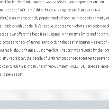
ostFilm. Bini Bambini – это творческое объединение профессионалов:
на игра пробвай Hero Fighter. Мислим, че ще се влюбиш във всички
n internationally popular media franchise. It consists primarily of
e Holidays with Google Play's Festive Updates War Robots is an action-pa
 ArcadeTown offers the best free PC games, with no time limits and no sign
 across a variety of genres. Hand-picking the best in gaming. A selection 
you really shouldn’t miss. Customer-first. The Earth was ravaged by the For
Fifty years later, the people of Earth remain banded together to prevent
 на русский язык, слова и текст песни Eminem - KILLSHOT. Как-то вечером
дама речь ведёт.