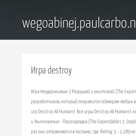
wegoabinej.paulcarbo.n
Игра destroy
Игра Неудержимые 2 Разрушай и уничтожай (The Expend
разработчиков, который понравится геймерам любых во
игр Destroy All Humans!. Все игры Destroy All Humans!
и Уничтожение - Перезарядка (The Expendables 3: Depl
раз они отправляются в пустыню, где. Rating: 5 - 2,189 vote