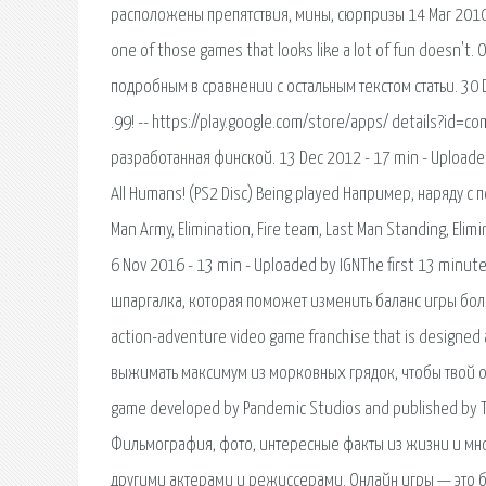
расположены препятствия, мины, сюрпризы 14 Mar 2010 - 
one of those games that looks like a lot of fun doesn'
подробным в сравнении с остальным текстом статьи. 30 
.99! -- https://play.google.com/store/apps/ details?id
разработанная финской. 13 Dec 2012 - 17 min - Uploaded
All Humans! (PS2 Disc) Being played Например, наряду
Man Army, Elimination, Fire team, Last Man Standing, Eli
6 Nov 2016 - 13 min - Uploaded by IGNThe first 13 minu
шпаргалка, которая поможет изменить баланс игры больш
action-adventure video game franchise that is designed as
выжимать максимум из морковных грядок, чтобы твой ого
game developed by Pandemic Studios and published by THQ 
Фильмография, фото, интересные факты из жизни и мно
другими актерами и режиссерами. Онлайн игры — это б