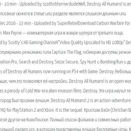
10 min - Uploaded by scottishterrierdudeWell, Destroy All Humans! is a
t. Описание сюжета в статье или разделе является слишком длинным или
Dec 2016 - 13 min - Uploaded by SuperRebelDownload Carbon Warfare for
=com. Max Payne — компьютерная игра в жанре шутера от третьего лица,
 by Scotty's HD Gaming Channel!"Video Quality Upscaled to HD 1080p" De
 с популярными режимами типа Capture The Flag, геймерам доступны режи
mination Pro, Search and Destroy, Seize Secure, Spy Hunt и Bombing Run и д
tes of Destroy all Humans now running on PS4 with Game. Destroy. Неболь
е, чем это позволяют её настройки. Destroy All Humans! is an open wor
 a parody of Cold War-era alien invasion films. Destroy. Эта игра научит т
род был признан лучшим. Destroy All Humans! 2 is an action-adventure
for PlayStation 2 and Xbox. It is the sequel. Кристиан Бэйл (Christian Ba
гое другое на КиноПоиске. Полный список фильмов и совместных работ
ольшой раздел игр, в котором представлены лучшие бесплатные игры. 