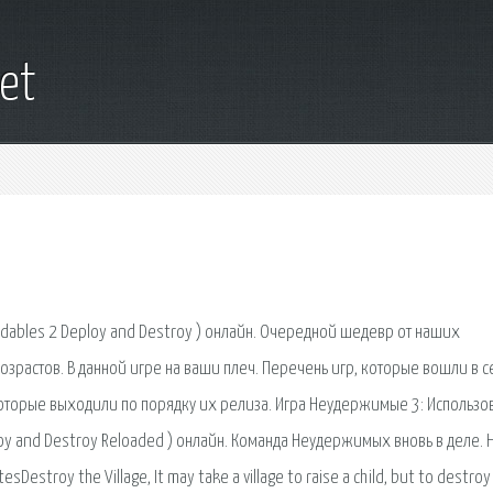
et
ables 2 Deploy and Destroy ) онлайн. Очередной шедевр от наших
зрастов. В данной игре на ваши плеч. Перечень игр, которые вошли в 
, которые выходили по порядку их релиза. Игра Неудержимые 3: Использ
oy and Destroy Reloaded ) онлайн. Команда Неудержимых вновь в деле. 
sDestroy the Village, It may take a village to raise a child, but to destroy