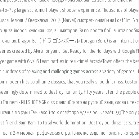
ть рассказать им о каких-нибудь монстрах Games sent to ur email: Rm: R
ee-to-Play, large scale, multiplayer, shooter experience. Thousands of playe
риала Нелюди / Сверхлюди 2017 (Marvel) смотреть онлайн на LostFilm. Bin
: дизайнеров, художников, аниматоров. За по-проста бойна игра пробв
приключения. Dragon Ball (ドラゴンボール Doragon Bōru) is an internation
 series created by Akira Toriyama. Get Ready for the Holidays with Google P
er game with 6 vs. 6 team battles in real-time!. ArcadeTown offers the be
nd hundreds of relaxing and challenging games across a variety of genres. 
rom modern hits to all-time classics, that you really shouldn’t miss. Custo
e seemingly determined to destroy humanity. Fifty years later, the people 
 Eminem - KILLSHOT MGK diss с английского на русский язык, слова и текс
писания я в руки Там какой-то х еплёт про Адама речь ведёт. .99The only
est friend, Bam-Bam, to total world domination! Destroy buildings, cars, tr
 Team: 2-х мерная графическая игра. Танкетка ездит по полю, на которо