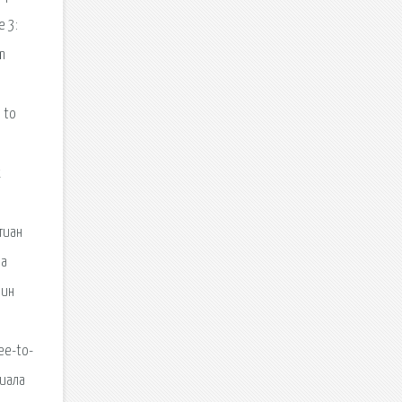
 3:
m
 to
х
тиан
 a
зин
ree-to-
риала