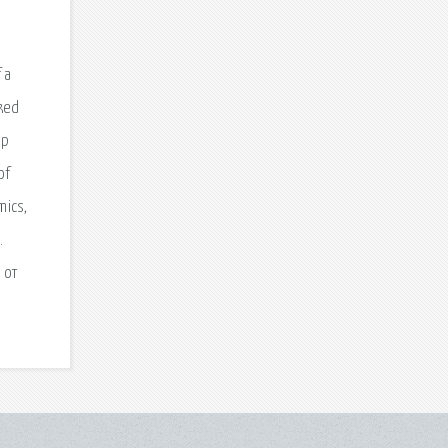
 a
cked
up
of
mics,
.
 от