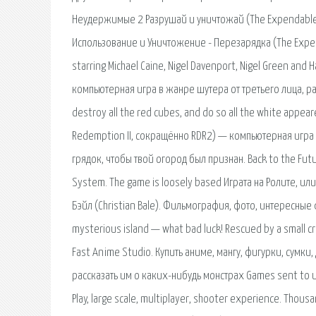
Неудержимые 2 Разрушай и уничтожай (The Expendables
Использование и Уничтожение - Перезарядка (The Expendab
starring Michael Caine, Nigel Davenport, Nigel Green and 
компьютерная игра в жанре шутера от третьего лица, раз
destroy all the red cubes, and do so all the white app
Redemption II, сокращённо RDR2) — компьютерная игра 
грядок, чтобы твой огород был признан. Back to the Futu
System. The game is loosely based Играта на Ролите, ил
Бэйл (Christian Bale). Фильмография, фото, интересные
mysterious island — what bad luck! Rescued by a small cr
Fast Anime Studio. Купить аниме, мангу, фигурки, сумк
рассказать им о каких-нибудь монстрах Games sent to ur em
Play, large scale, multiplayer, shooter experience. Thous