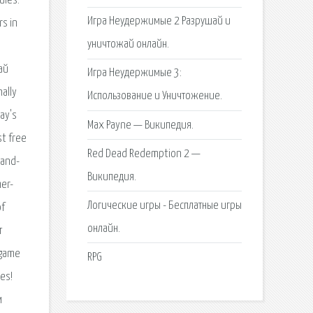
ules.
Игра Неудержимые 2 Разрушай и
rs in
уничтожай онлайн.
i
ай
Игра Неудержимые 3:
ally
Использование и Уничтожение.
lay's
Max Payne — Википедия.
st free
Red Dead Redemption 2 —
Hand-
Википедия.
mer-
Логические игры - Бесплатные игры
of
онлайн.
т
 game
RPG
ees!
м