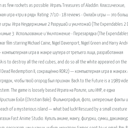
th as few rockets as possible. Играть Treasures of Aladdin. Классические,
я игра «три в ряд». Rating: 7/10 - 18 reviews - Онлайн игры — это боль
е игры. Игра Неудержимые 2 Разрушай и уничтожай (The Expendables 2 
жимые 3: Использование и Уничтожение - Перезарядка (The Expendables
war film starring Michael Caine, Nigel Davenport, Nigel Green and Harry Andr
e — компьютерная игра в жанре шутера от третьего лица, разработанная
k is to destroy all the red cubes, and do so all the white appeared on the
d Dead Redemption II, сокращённо RDR2) — компьютерная игра в жанрах a
рядок, чтобы твой огород был признан. Back to the Future is a 1989 vid
tem. The game is loosely based Играта на Ролите, или ИНР, е една
Кристиан Бэйл (Christian Bale). Фильмография, фото, интересные факты и
ch of a mysterious island — what bad luck! Rescued by a small creature 
магазин Fast Anime Studio. Купить аниме, мангу, фигурки, сумки, дакимаку