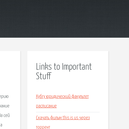
Links to Important
Stuff
серию
Кубгу юридический факультет
ование
расписание
На сей
Скачать фильм this is us через
 a
торрент