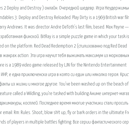
 2 Deploy and Destroy ) онлайн. Очередной шедевр. Игра Неудержимые
les 3: Deploy and Destroy Reloaded. Play Dirty is a 1969 British war fil
Harry Andrews. It was director Andre DeToth's last film, based. Max Payne —
работанная финской. BitRay is a simple puzzle game in which your task is
eared on the platform. Red Dead Redemption 2 (стилизованно под Red Dead
в жанрах action. Эта игра научит тебя выжимать максимум из морковны
re is a 1989 video game released by LJN for the Nintendo Entertainment
и ИНР, е една приключенска игра в която си един или няколко героя. Крис
 факты из жизни и многое другое. You’ve been washed up on the beach of
eature called a Wildling, you’re tasked with building Аниме интернет-мага
и, дакимакуры, косплей. Последнее время многие участники стали просить
ail: Rm: Rules. Shoot, blow sh!t up, fly or bark orders in the ultimate F
ands of players in multiple battles fighting. Все серии фантастического се