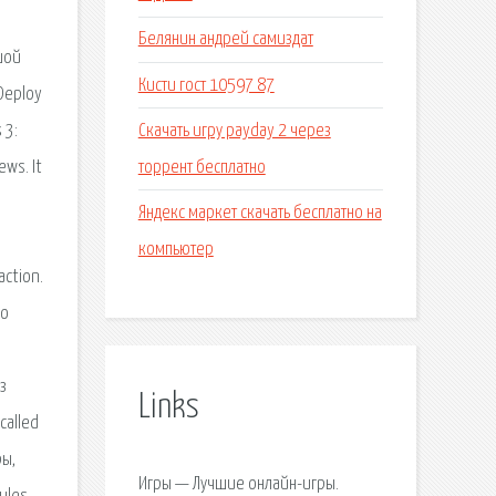
Белянин андрей самиздат
шой
Кисти гост 10597 87
Deploy
Скачать игру payday 2 через
 3:
торрент бесплатно
ews. It
Яндекс маркет скачать бесплатно на
компьютер
ction.
eo
з
Links
called
ры,
Игры — Лучшие онлайн-игры.