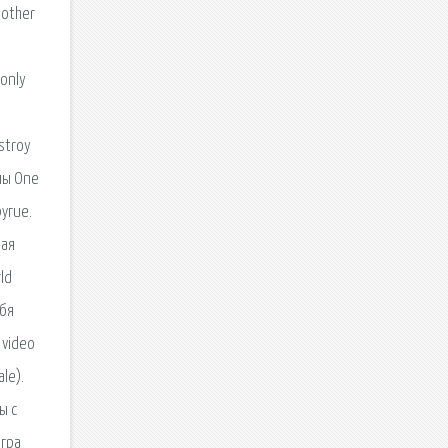
nother
 only
stroy
мы One
ругие.
шая
ld
ебя
 video
le).
ы с
Игра