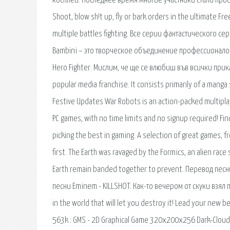
косплей. Последнее время многие участники стали проси
Shoot, blow sh!t up, fly or bark orders in the ultimate Fr
multiple battles fighting. Все серии фантастического се
Bambini – это творческое объединение профессионалов
Hero Fighter. Мислим, че ще се влюбиш във всички 
popular media franchise. It consists primarily of a manga
Festive Updates War Robots is an action-packed multiplay
PC games, with no time limits and no signup required! Fi
picking the best in gaming. A selection of great games, f
first. The Earth was ravaged by the Formics, an alien rac
Earth remain banded together to prevent. Перевод песни
песни Eminem - KILLSHOT. Как-то вечером от скуки взял 
in the world that will let you destroy it! Lead your new b
563k : GMS - 2D Graphical Game 320x200x256 Dark-Cloud