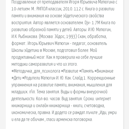
Поздравление от преподавателя Игоря Юрьевича Матюгина с
10-летием. М.: РИПОЛ классик, 2010. 112 с. Книга о развитии
памяти и внимания на основе эйдетического свойства
восприятия. Автор является основателем. Djv- 1.7M Книга по
развитию образной памяти у детей. Авторы: И.Ю. Матюгин,
И.К. Рыбникова. (Москва: Эйдос, 1993) Скан, обработка,
формат:. Игорь Юрьевич Матюгин - педагог, основатель
Школы эйдетики в Москве, подготовил более. Мой
продуктивный мозг. Как я проверила на себе лучшие
методики саморазвития и что из этого.
#Методичка_для_психолога #Развитие #Память #Внимание
#Дети #Родители Матюгин И. Ю. Как. Слайд 1. Коррекционные
упражнения на развитие памяти, внимания, мышления для
младших. п\п. Тема занятия. Виды и формы внеурочной
деятельности. Кол-во. часов. Вид занятия. Сроки. интернет
книжарница и онлайн книжарница - книги, счетоводна,
икономическа, правна. И додето се раждат лъчите „Иди, умри
и ела да те обичам , гласи арменска поговорка.