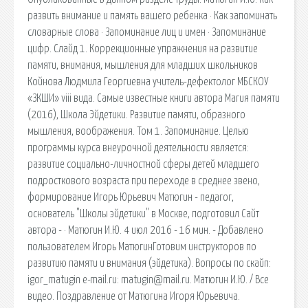
развить внимание и память вашего ребенка · Как запоминать
словарные слова · Запоминание лиц и имен · Запоминание
цифр. Слайд 1. Коррекционные упражнения на развитие
памяти, внимания, мышления для младших школьников
Койнова Людмила Георгиевна учитель-дефектолог МБСКОУ
«ЗКШИ» viii вида. Самые известные книги автора Магия памяти
(2016), Школа Эйдетики. Развитие памяти, образного
мышления, воображения. Том 1. Запоминание. Целью
программы курса внеурочной деятельности является:
развитие социально-личностной сферы детей младшего
подросткового возраста при переходе в среднее звено,
формирование Игорь Юрьевич Матюгин - педагог,
основатель "Школы эйдетики" в Москве, подготовил Сайт
автора - · Матюгин И.Ю. 4 июл 2016 - 16 мин. - Добавлено
пользователем Игорь МатюгинГотовим инструкторов по
развитию памяти и внимания (эйдетика). Вопросы по скайп:
igor_matugin e-mail.ru: matugin@mail.ru. Матюгин И.Ю. / Все
видео. Поздравление от Матюгина Игоря Юрьевича.