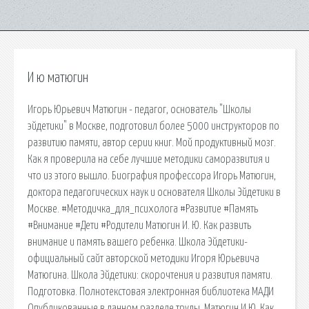
И ю матюгин
Игорь Юрьевич Матюгин - педагог, основатель "Школы
эйдетики" в Москве, подготовил более 5000 инструкторов по
развитию памяти, автор серии книг. Мой продуктивный мозг.
Как я проверила на себе лучшие методики саморазвития и
что из этого вышло. Биография профессора Игорь Матюгин,
доктора педагогических наук и основателя Школы Эйдетики в
Москве. #Методичка_для_психолога #Развитие #Память
#Внимание #Дети #Родители Матюгин И. Ю. Как развить
внимание и память вашего ребенка. Школа Эйдетики-
официальный сайт авторской методики Игоря Юрьевича
Матюгина. Школа Эйдетики: скорочтения и развития памяти.
Подготовка. Полнотекстовая электронная библиотека МАДИ
Опубликованные в данном разделе труды. Матюгин И.Ю. Как