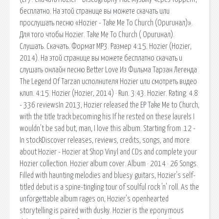
бесплатно. На этой странице вы можете скачать или
прослушать песню «Hozier - Take Me To Church (Оригинал)».
Для того чтобы Hozier. Take Me To Church ( Оригинал).
Слушать. Скачать. Формат MP3. Размер 4:15. Hozier (Hozier,
2014). На этой странице вы можете бесплатно скачать и
слушать онлайн песню Better Love Из Фильма Тарзан Легенда
The Legend Of Tarzan исполнителя Hozier или смотреть видео
клип. 4:15. Hozier (Hozier, 2014) · Run. 3:43. Hozier. Rating: 4.8
- 336 reviewsIn 2013, Hozier released the EP Take Me to Church,
with the title track becoming his If he rested on these laurels I
wouldn't be sad but, man, I love this album. Starting from .12 -
In stockDiscover releases, reviews, credits, songs, and more
about Hozier - Hozier at Shop Vinyl and CDs and complete your
Hozier collection. Hozier album cover. Album · 2014 · 26 Songs.
Filled with haunting melodies and bluesy guitars, Hozier's self-
titled debut is a spine-tingling tour of soulful rock 'n' roll. As the
unforgettable album rages on, Hozier's openhearted
storytelling is paired with dusky. Hozier is the eponymous