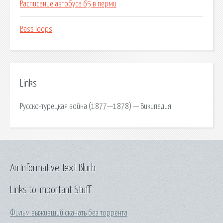
Расписание автобуса 65 в перми
Bass loops
Links
Русско-турецкая война (1877—1878) — Википедия.
An Informative Text Blurb
Links to Important Stuff
Фильм выживший скачать без торрента