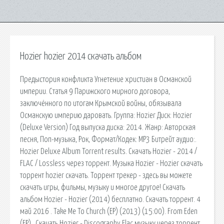
Hozier hozier 2014 скачать альбом
Предыстория конфликта Угнетение христиан в Османской
империи. Статья 9 Парижского мирного договора,
заключённого по итогам Крымской войны, обязывала
Османскую империю даровать. Группа: Hozier Диск: Hozier
(Deluxe Version) Год выпуска диска: 2014. Жанр: Авторская
песня, Поп-музыка, Рок, Формат/Кодек: MP3 Битрейт аудио:.
Hozier Deluxe Album Torrent results. Скачать Hozier - 2014 /
FLAC / Lossless через торрент. Музыка Hozier - Hozier скачать
торрент hozier скачать. Торрент трекер - здесь вы можете
скачать игры, фильмы, музыку и многое другое! Скачать
альбом Hozier - Hozier (2014) бесплатно. Скачать торрент. 4
май 2016 . Take Me To Church (EP) (2013) (15:00). From Eden
(EP) . Скачать Hozier - Discography Flac музыку через торрент,