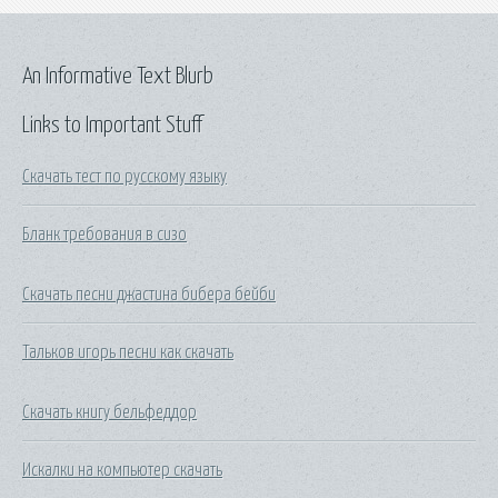
An Informative Text Blurb
Links to Important Stuff
Скачать тест по русскому языку
Бланк требования в сизо
Скачать песни джастина бибера бейби
Тальков игорь песни как скачать
Скачать книгу бельфеддор
Искалки на компьютер скачать