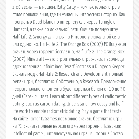
этой весны, — в нашем. Ratty Catty – компьютерная игра в
стиле приключения, где ты узнаешь интересную историю. Как
поиграть в Dead Island по интернету или через Tunngle и
Hamachi, а также по локальной сети. Скачать полную игру
Half-Life 2: Synergy для игры по Интернету, локальной сети
или одиночно. Half-Life 2: The Orange Box (2007) PC Лицензия
скачать через торрент бесплатно, Half-Life 2: The Orange Box
(2007). Minecraft — это строительная игра жанра песочница ,
вдохновлённая Infiniminer, Dwarf Fortress и Dungeon Keeper.
Скачать мод к Half-Life 2: Research and Development, полный
репак игры, бесплатно. Собственно, в Research. Предложение
неоригинального контента будет караться баном от 10 до 30
дней (Евген считает. Learn about different types of radiometric
dating, such as carbon dating. Understand how decay and half
life work to enable radiometric dating. Play a game that tests.
На сайте Torrent2Games.net можно скачать бесплатно игры
на PC, скачать полные версии игр через торрент. Названия:
Intellectual game , интеллектуальная игра , викторина Состав: