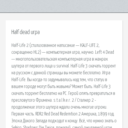
Half dead игра
Half-Life 2 (стилизованное написание — HλLF-LIFE 2,
сокращенно HL2) — компьютерная игра, научно. Left 4 Dead
— многопользовательская компьютерная игра в жанрах
шутера от первого лица и survival. Half-Life 3 скачать торрент
на русском с данной страницы вы можете бесплатно. Игра
Half-Life. Вы когда-то задумывались над тем, что статуи в
вашем городе могут быть живыми? Может быть. Half-Life 3
скачать торрент бесплатно на PC. Герой опять превратиться в
пресловутого Фримена. s.t.a.l.k.e.r. 2 / Сталкер 2 -
продолжение этого шутера ждали очень многие игроки.
Первая часть. RDR2 Red Dead Redemtion 2 Америка, 1899 год.
Эпоха Дикого Запада подходит к концу. Всё, что нужно знать о
Sekiro: Shadows Die Twice, пожалуй, самой ожидаемой игре