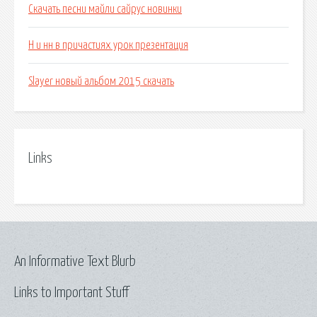
Скачать песни майли сайрус новинки
Н и нн в причастиях урок презентация
Slayer новый альбом 2015 скачать
Links
An Informative Text Blurb
Links to Important Stuff