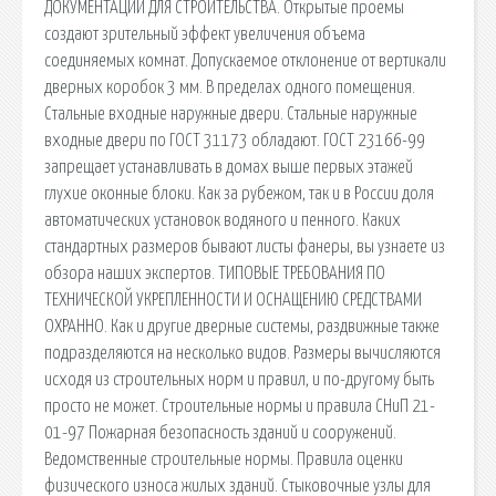
ДОКУМЕНТАЦИИ ДЛЯ СТРОИТЕЛЬСТВА. Открытые проемы
создают зрительный эффект увеличения объема
соединяемых комнат. Допускаемое отклонение от вертикали
дверных коробок 3 мм. В пределах одного помещения.
Стальные входные наружные двери. Стальные наружные
входные двери по ГОСТ 31173 обладают. ГОСТ 23166-99
запрещает устанавливать в домах выше первых этажей
глухие оконные блоки. Как за рубежом, так и в России доля
автоматических установок водяного и пенного. Каких
стандартных размеров бывают листы фанеры, вы узнаете из
обзора наших экспертов. ТИПОВЫЕ ТРЕБОВАНИЯ ПО
ТЕХНИЧЕСКОЙ УКРЕПЛЕННОСТИ И ОСНАЩЕНИЮ СРЕДСТВАМИ
ОХРАННО. Как и другие дверные системы, раздвижные также
подразделяются на несколько видов. Размеры вычисляются
исходя из строительных норм и правил, и по-другому быть
просто не может. Строительные нормы и правила СНиП 21-
01-97 Пожарная безопасность зданий и сооружений.
Ведомственные строительные нормы. Правила оценки
физического износа жилых зданий. Стыковочные узлы для