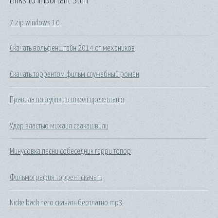
Links to Important Stuff
7 zip windows 10
Скачать вольфенштайн 2014 от механиков
Скачать торрентом фильм служебный роман
Правила поведінки в школі презентація
Удар властью михаил саакашвили
Минусовка песни собеседник гарри топор
Фильмография торрент скачать
Nickelback hero скачать бесплатно mp3