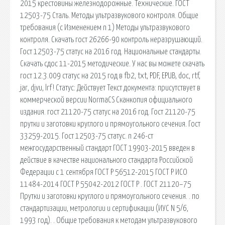
2015 крестовины железнодорожные. Технические. ГОСТ
12503-75 Сталь. Методы ультразвукового контроля. Общие
требования (с Изменением n 1) Методы ультразвукового
контроля. Скачать гост 26266-90 контроль неразрушающий.
Гост 12503-75 статус на 2016 год. Национальные стандарты.
Скачать сдос 11-2015 методические. У нас вы можете скачать
гост 12.3.009 статус на 2015 год в fb2, txt, PDF, EPUB, doc, rtf,
jar, djvu, lrf! Статус: Действует Текст документа: присутствует в
коммерческой версии NormaCS Сканкопия официального
издания. гост 21120-75 статус на 2016 год. Гост 21120-75
прутки и заготовки круглого и прямоугольного сечения. Гост
33259-2015. Гост 12503-75 статус. n 246-ст
межгосударственный стандарт ГОСТ 19903-2015 введен в
действие в качестве национального стандарта Российской
Федерации с 1 сентября ГОСТ Р 56512-2015 ГОСТ Р ИСО
11484-2014 ГОСТ Р 55042-2012 ГОСТ Р . ГОСТ 21120–75
Прутки и заготовки круглого и прямоугольного сечения. . по
стандартизации, метрологии и сертификации (ИУС N 5/6,
1993 год). . Общие требования к методам ультразвукового