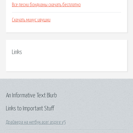
Все песни бондианы скачать бесплатно
Скачать минус ивушки
Links
An Informative Text Blurb
Links to Important Stuff
Драйвера на нетбук acer aspire v5