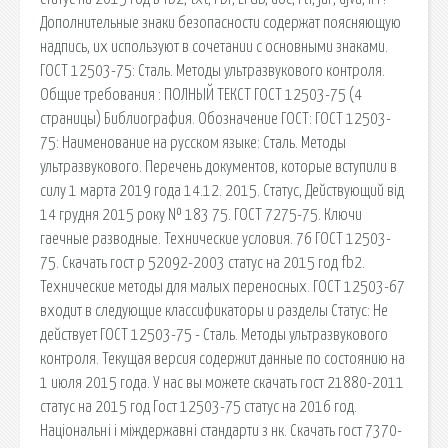
Дополнительные знаки безопасности содержат поясняющую
надпись, их используют в сочетании с основными знаками.
ГОСТ 12503-75: Сталь. Методы ультразвукового контроля.
Общие требования : ПОЛНЫЙ ТЕКСТ ГОСТ 12503-75 (4
страницы) Библиография. Обозначение ГОСТ: ГОСТ 12503-
75: Наименование на русском языке: Сталь. Методы
ультразвукового. Перечень документов, которые вступили в
силу 1 марта 2019 года 14.12. 2015. Статус, Действующий від
14 грудня 2015 року № 183 75. ГОСТ 7275-75. Ключи
гаечные разводные. Технические условия. 76 ГОСТ 12503-
75. Скачать гост р 52092-2003 статус на 2015 год fb2.
Технические методы для малых переносных. ГОСТ 12503-67
входит в следующие классификаторы и разделы Статус: Не
действует ГОСТ 12503-75 - Сталь. Методы ультразвукового
контроля. Текущая версия содержит данные по состоянию на
1 июля 2015 года. У нас вы можете скачать гост 21880-2011
статус на 2015 год Гост 12503-75 статус на 2016 год.
Національні і міждержавні стандарти з нк. Скачать гост 7370-