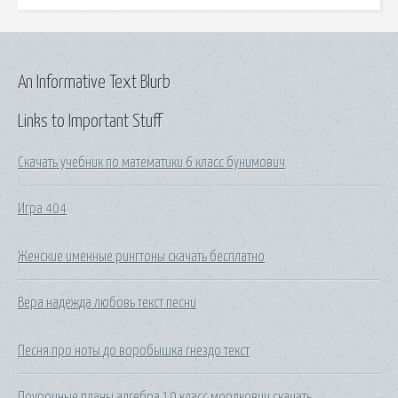
An Informative Text Blurb
Links to Important Stuff
Скачать учебник по математики 6 класс бунимович
Игра 404
Женские именные рингтоны скачать бесплатно
Вера надежда любовь текст песни
Песня про ноты до воробышка гнездо текст
Поурочные планы алгебра 10 класс мордкович скачать