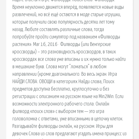
Время неуклонно движется вперёд, появляются новые виды
развлечений, но всё ещё остаются в моде старые игрушки,
которые получили свою популярность десятки лет тому
назад. Любите составлять различные слова, тогда
попробуйте пройти симулятор под названием «Филворды
растения». Mar 16, 2016 · Филворды (или Венгерские
кроссворды) – это разновидность кроссвордов, в таких
кроссвордах все слова уже вписаны и их нужно только найти
в мешанине букв. Слова могут "ломаться" в любом
направлении (кроме диагонального. Во весь экран. Игра
НАЙДИ СЛОВА: ОВОЩИ в категориях Найди слова, Поиск
предметов доступна бесплатно, круглосуточно и без
регистрации с описанием на русском языке на Min2Win. Если
возможности электронного рабочего стола. Онлайн
филворд «поиск слов» с выбором тем — это игра
головоломка с ответами, уже вписанными в цепочку клеток.
Разгадывайте филворды онлайн, на русском. Игры для
девочек Слова из слов предлагают угадать имена принцесс из