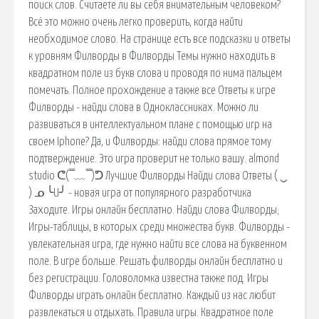
поиск слов. Считаете ли вы себя внимательным человеком?
Всё это можно очень легко проверить, когда найти
необходимое слово. На странице есть все подсказки и ответы
к уровням Филворды в Филворды Темы нужно находить в
квадратном поле из букв слова и проводя по нима пальцем
помечать. Полное прохождение а также все Ответы к игре
Филворды - найди слова в Одноклассниках. Можно ли
развиваться в интеллектуальном плане с помощью игр на
своем Iphone? Да, и Филворды: найди слова прямое тому
подтверждение. Это игра проверит не только вашу. almond
studio ᕦ( ̿ ﹏ ̿ )ᕤ Лучшие Филворды Найди слова Ответы ( ‿
) ᓄ ╰U╯ - новая игра от популярного разработчика
Заходите. Игры онлайн бесплатно. Найди слова Филворды;
Игры-таблицы, в которых среди множества букв. Филворды -
увлекательная игра, где нужно найти все слова на буквенном
поле. В игре больше. Решать филворды онлайн бесплатно и
без регистрации. Головоломка известна также под. Игры
Филворды играть онлайн бесплатно. Каждый из нас любит
развлекаться и отдыхать. Правила игры. Квадратное поле