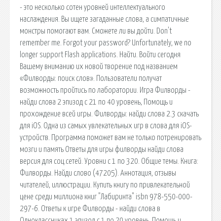
- это несколько сотен уровней интеллектуального
наслаждения. Вы ищете загаданные слова, а симпатичные
монстры помогают вам. Сможете ли вы дойти. Don't
remember me. Forgot your password? Unfortunately, we no
longer support Flash applications. Найти. Войти сегодня
Вашему вниманию их новой творение под названием
«Филворды: поиск слов». Пользователи получат
возможность пройтись по лаборатории. Игра Филворды -
найди слова 2 эпизод с 21 по 40 уровень, Помощь и
прохождение всей игры. Филворды: найди слова 2.3 скачать
для iOS. Одна из самых увлекательных игр в слова для iOS-
устройств. Программа поможет вам не только потренировать
мозги и память Ответы для игры филворды найди слова
версия для соц.сетей. Уровни с 1 по 320. Общие темы. Книга:
Филворды. Найди слово (47205). Аннотация, отзывы
читателей, иллюстрации. Купить книгу по привлекательной
цене среди миллиона книг "Лабиринта" isbn 978-550-000-
297-6. Ответы к игре Филворды - найди слова в
Одноклассниках 1 эпизод с 1 по 20 уровень, Помощь и