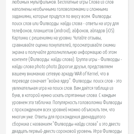
любимых мультфильмов. Бесплатные игры Слова из слов
наполнены необычными головоломками и сложными
заданиями, которые придутся по вкусу всем. Филворды:
поиск слов или Филворды: найди слова - ответы на игру для
телефонов, планшетов (android), айфонов, айпадов (iOS).
Картинки с решениями на уровни. ‎Читайте отзывы,
сравнивайте оценки покупателей, просматривайте снимки
экрана и получайте дополнительную информацию об этом
контенте (Филворды: найди слова). Группа игры - Филворды -
найди слова photo photo Дорогие друзья, представляем
вашему вниманию сетевую аркаду WAR of Kernel, что в
переводе означает "война ядер". Филворды: поиск слов - это
увлекательная игра на поиск слов. Вам даётся таблица из
букв, в которой нужно искать спрятанные слова. С каждым
уровнем эта табличка. Популярность головоломки Филворды
с прохождением всех уровней можно объяснить тем, что
многим уже. Ответы для прохождения двенадцатого
сборника с названием:"Филворды-найди слова" и это двести
двадцать первый-двести сороковой уровень. Игра Филворды