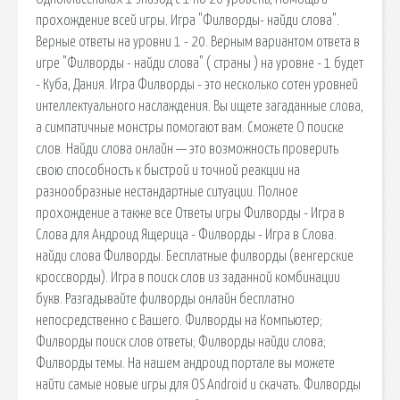
прохождение всей игры. Игра "Филворды- найди слова".
Верные ответы на уровни 1 - 20. Верным вариантом ответа в
игре "Филворды - найди слова" ( страны ) на уровне - 1 будет
- Куба, Дания. Игра Филворды - это несколько сотен уровней
интеллектуального наслаждения. Вы ищете загаданные слова,
а симпатичные монстры помогают вам. Сможете О поиске
слов. Найди слова онлайн — это возможность проверить
свою способность к быстрой и точной реакции на
разнообразные нестандартные ситуации. Полное
прохождение а также все Ответы игры Филворды - Игра в
Слова для Андроид Ящерица - Филворды - Игра в Слова.
найди слова Филворды. Бесплатные филворды (венгерские
кроссворды). Игра в поиск слов из заданной комбинации
букв. Разгадывайте филворды онлайн бесплатно
непосредственно с Вашего. Филворды на Компьютер;
Филворды поиск слов ответы; Филворды найди слова;
Филворды темы. На нашем андроид портале вы можете
найти самые новые игры для OS Android и скачать. Филворды