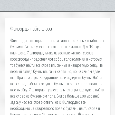
Филворды найти слова
Филворды - это игры с поиском слов, спрятанных в таблице с
буквами. Разные уровни сложности и тематики. Для ПК и для
планшета. Филворды, также известные как венгерские
кроссворды - представляют собой головоломки, в которых
требуется найти все слова вписанные в квадратную сетку. На
первый взгляд буквы вписаны хаотично, но на самом деле
все. Правила игры. Квадратное поле содержит буквы. Найти
все слова, выбрав соседние буквы так, что слова заполнить
всю ячейку. Филворды - увлекательная игра, где нужно найти
все слова на буквенном поле. В игре больше 100 уровней.
Здесь у нас все слова-ответы на В Филвордах вам
необходимо из квадратного поля с буквами найти слова и
Ищите ответы к игре Филворды: поиск слов. Филворды.