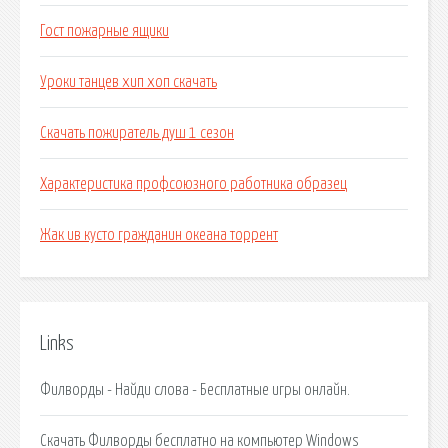
Гост пожарные ящики
Уроки танцев хип хоп скачать
Скачать пожиратель душ 1 сезон
Характеристика профсоюзного работника образец
Жак ив кусто гражданин океана торрент
Links
Филворды - Найди слова - Бесплатные игры онлайн.
Скачать Филворды бесплатно на компьютер Windows